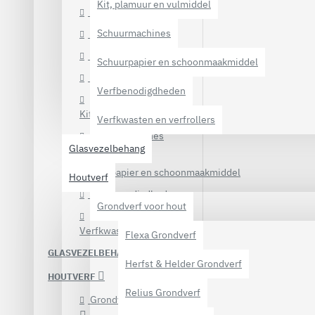
Kit, plamuur en vulmiddel
Complete verfset
Schuurmachines
Diversen
Gereedschappen
Schuurpapier en schoonmaakmiddel
Glasbenodigdheden
Verfbenodigdheden
Kit, plamuur en vulmiddel
Verfkwasten en verfrollers
Schuurmachines
Glasvezelbehang
Schuurpapier en schoonmaakmiddel
Houtverf
Verfbenodigdheden
Grondverf voor hout
Verfkwasten en verfrollers
Flexa Grondverf
GLASVEZELBEHANG
Herfst & Helder Grondverf
HOUTVERF
Relius Grondverf
Grondverf voor hout