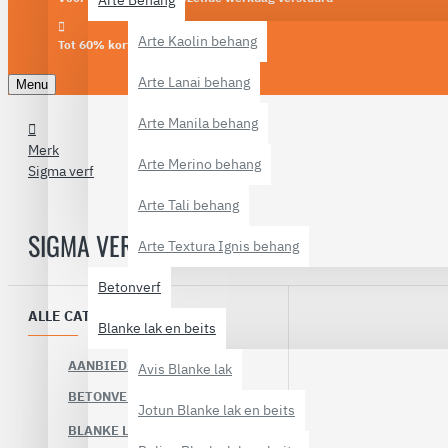
Arte Behang
Arte Kaolin behang
Tot 60% korting
Arte Lanai behang
Menu
Arte Manila behang
Merk
Arte Merino behang
Sigma verf
Arte Tali behang
SIGMA VERF
Arte Textura Ignis behang
Betonverf
ALLE CATEGORIEËN
Blanke lak en beits
AANBIEDINGEN
Avis Blanke lak
BETONVERF
Jotun Blanke lak en beits
BLANKE LAK EN BEITS