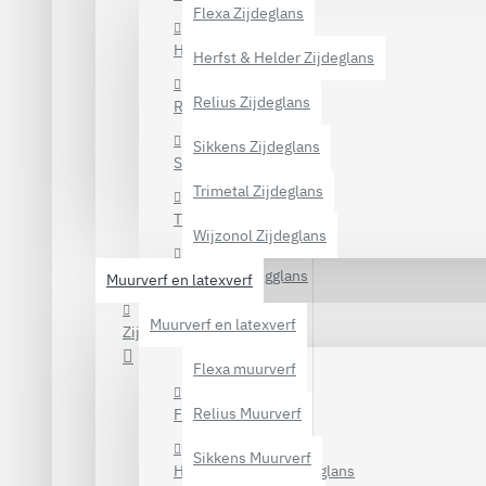
Flexa Zijdeglans
Herfst & Helder Hoogglans
Herfst & Helder Zijdeglans
Relius Zijdeglans
Relius Hoogglans
Sikkens Zijdeglans
Sikkens Hoogglans
Trimetal Zijdeglans
Trimetal Hoogglans
Wijzonol Zijdeglans
Wijzonol Hoogglans
Muurverf en latexverf
Muurverf en latexverf
Zijdeglans verf voor hout
Flexa muurverf
Relius Muurverf
Flexa Zijdeglans
Sikkens Muurverf
Herfst & Helder Zijdeglans