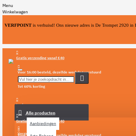
Menu
Winkelwagen
VERFPOINT
is verhuisd! Ons nieuwe adres is De Trompet 2920 in
Gratis verzending vanaf €40
Voor 16:00 besteld, dezelfde werkdag verstuurd
Tot 60% korting
Menu
Login
Alle producten
Verlanglijst
Gratis verzending vanaf €40
Aanbiedingen
Vergelijken
Voor 16:00 besteld, dezelfde werkdag verstuurd