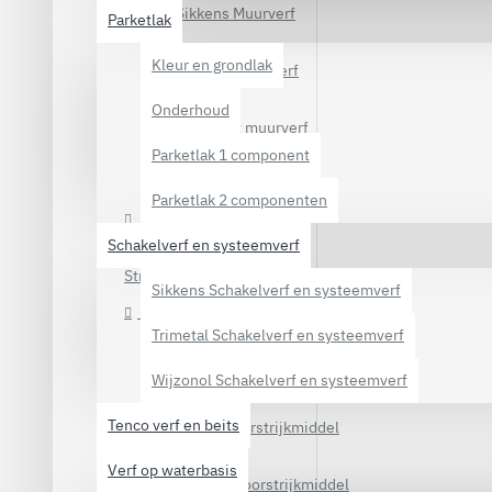
Sikkens Muurverf
Parketlak
Kleur en grondlak
Trimetal Muurverf
Onderhoud
Verfpoint muurverf
Parketlak 1 component
Wijzonol Muurverf
Parketlak 2 componenten
Speciale muurverven
Schakelverf en systeemverf
Structuurverf en decoratieverf
Sikkens Schakelverf en systeemverf
Voorstrijkmiddel
Trimetal Schakelverf en systeemverf
Flexa Voorstrijkmiddel
Wijzonol Schakelverf en systeemverf
Tenco verf en beits
Relius Voorstrijkmiddel
Verf op waterbasis
Sikkens Voorstrijkmiddel