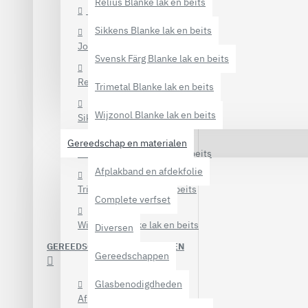
Relius Blanke lak en beits
Avis Blanke lak
Sikkens Blanke lak en beits
Jotun Blanke lak en beits
Svensk Färg Blanke lak en beits
Relius Blanke lak en beits
Trimetal Blanke lak en beits
Wijzonol Blanke lak en beits
Sikkens Blanke lak en beits
Gereedschap en materialen
Svensk Färg Blanke lak en beits
Afplakband en afdekfolie
Trimetal Blanke lak en beits
Complete verfset
Wijzonol Blanke lak en beits
Diversen
GEREEDSCHAP EN MATERIALEN
Gereedschappen
Glasbenodigdheden
Afplakband en afdekfolie