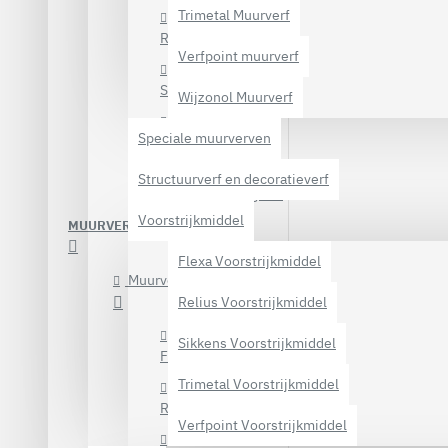
Trimetal Muurverf
Relius Zijdeglans
Verfpoint muurverf
Sikkens Zijdeglans
Wijzonol Muurverf
Speciale muurverven
Trimetal Zijdeglans
Structuurverf en decoratieverf
Wijzonol Zijdeglans
Voorstrijkmiddel
MUURVERF EN LATEXVERF
Flexa Voorstrijkmiddel
Muurverf en latexverf
Relius Voorstrijkmiddel
Sikkens Voorstrijkmiddel
Flexa muurverf
Trimetal Voorstrijkmiddel
Relius Muurverf
Verfpoint Voorstrijkmiddel