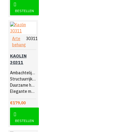
BESTELLEN
Arte
30311
behang
KAOLIN
30311
Ambachtelijk design
Structuurrijk reliëf
Duurzame hoogwaardige kwaliteit
Elegante muurdecoratie
€179,00
BESTELLEN