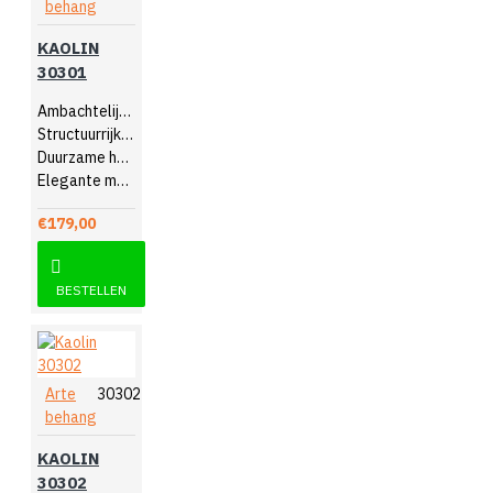
behang
KAOLIN
30301
Ambachtelijk design
Structuurrijk reliëf
Duurzame hoogwaardige kwaliteit
Elegante muurdecoratie
€179,00
BESTELLEN
Arte
30302
behang
KAOLIN
30302