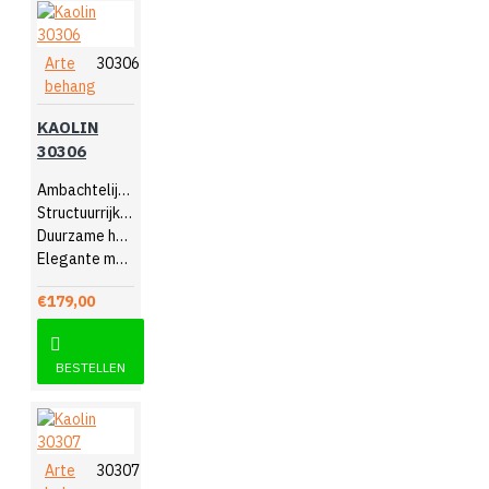
Arte
30306
behang
KAOLIN
30306
Ambachtelijk design
Structuurrijk reliëf
Duurzame hoogwaardige kwaliteit
Elegante muurdecoratie
€179,00
BESTELLEN
Arte
30307