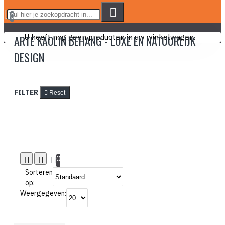
0
U heeft nog geen producten in uw winkelwagen.
ARTE KAOLIN BEHANG - LUXE EN NATUURLIJK
DESIGN
FILTER
Reset
0
Sorteren
op:
Weergegeven: