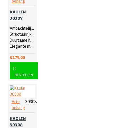
behang
KAOLIN
30307
Ambachtelijk design
Structuurrijk reliëf
Duurzame hoogwaardige kwaliteit
Elegante muurdecoratie
€179,00
BESTELLEN
Arte
30308
behang
KAOLIN
30308