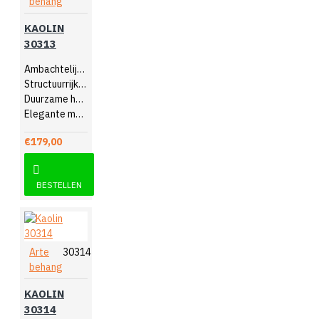
behang
KAOLIN
30313
Ambachtelijk design
Structuurrijk reliëf
Duurzame hoogwaardige kwaliteit
Elegante muurdecoratie
€179,00
BESTELLEN
Arte
30314
behang
KAOLIN
30314