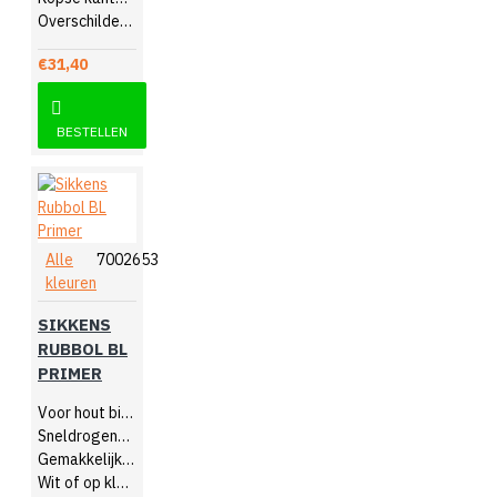
Overschilderbaar na 4 uur
€31,40
BESTELLEN
Alle
7002653
kleuren
SIKKENS
RUBBOL BL
PRIMER
Voor hout binnen
Sneldrogende grondverf
Gemakkelijk verwerkbaar
Wit of op kleur gemengd