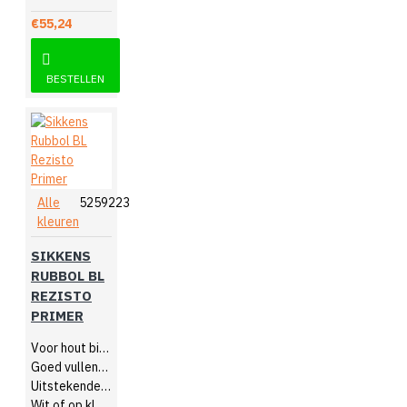
€55,24
BESTELLEN
Alle
5259223
kleuren
SIKKENS
RUBBOL BL
REZISTO
PRIMER
Voor hout binnen
Goed vullende grondverf
Uitstekende hechting
Wit of op kleur gemengd