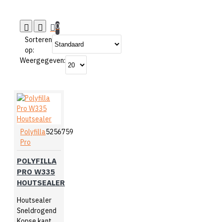
0
Sorteren
op:
Weergegeven:
Polyfilla
5256759
Pro
POLYFILLA
PRO W335
HOUTSEALER
Houtsealer
Sneldrogend
Kopse kanten, plaatmateriaal