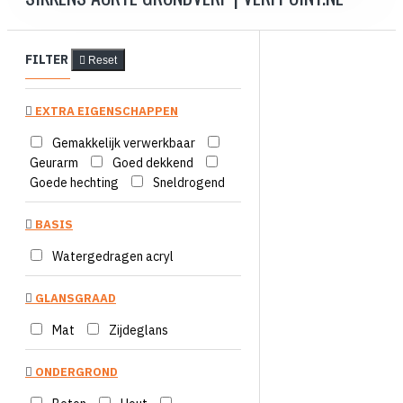
FILTER
Reset
EXTRA EIGENSCHAPPEN
Gemakkelijk verwerkbaar
Geurarm
Goed dekkend
Goede hechting
Sneldrogend
BASIS
Watergedragen acryl
GLANSGRAAD
Mat
Zijdeglans
ONDERGROND