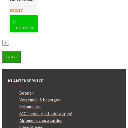
€32,17
BESTELLEN
×
GOT IT
KLANTENSERVICE
Betalen
Verzenden & bezorgen
Retourneren
FAQ (meest gestelde vragen)
Algemene voorwaarden
Privacybeleid