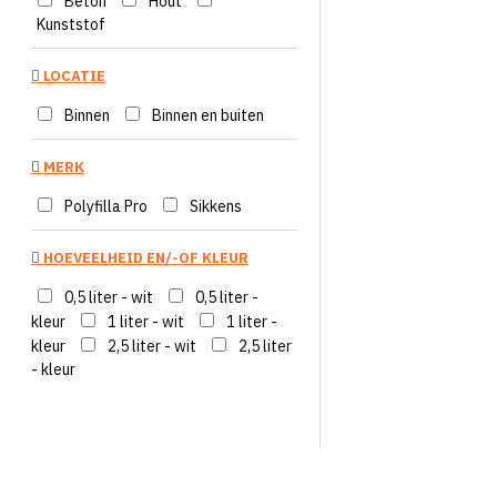
Beton
Hout
Kunststof
LOCATIE
Binnen
Binnen en buiten
MERK
Polyfilla Pro
Sikkens
HOEVEELHEID EN/-OF KLEUR
0,5 liter - wit
0,5 liter -
kleur
1 liter - wit
1 liter -
kleur
2,5 liter - wit
2,5 liter
- kleur