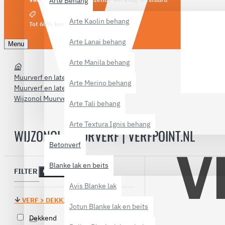
Arte Behang
Arte Kaolin behang
Tot 60% korting
Arte Lanai behang
Menu
Arte Manila behang
Muurverf en latexverf
Arte Merino behang
Muurverf en latexverf
Wijzonol Muurverf
Arte Tali behang
Arte Textura Ignis behang
WIJZONOL MUURVERF | VERFPOINT.NL
Betonverf
Blanke lak en beits
FILTER
Reset
Avis Blanke lak
VERF > DEKKING
Jotun Blanke lak en beits
Dekkend