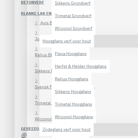
BETONVERF
Sikkens Grondverf
BLANKE LAK EN BEITS
Trimetal Grondverf
Avis Blanke lak
Wijzonol Grondverf
Jotun Blanke lak en beits
Hoogglans verf voor hout
Flexa Hoogglans
Relius Blanke lak en beits
Herfst & Helder Hoogglans
Sikkens Blanke lak en beits
Relius Hoogglans
Svensk Färg Blanke lak en beits
Sikkens Hoogglans
Trimetal Blanke lak en beits
Trimetal Hoogglans
Wijzonol Hoogglans
Wijzonol Blanke lak en beits
GEREEDSCHAP EN MATERIALEN
Zijdeglans verf voor hout