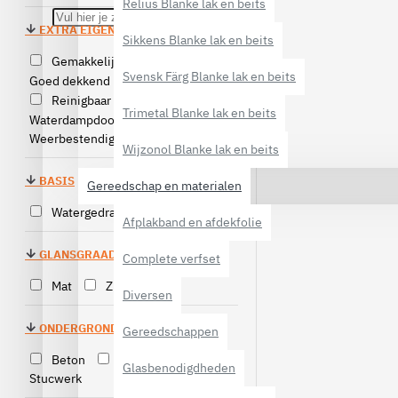
Relius Blanke lak en beits
EXTRA EIGENSCHAPPEN
Sikkens Blanke lak en beits
Gemakkelijk verwerkbaar
Svensk Färg Blanke lak en beits
Goed dekkend
Goede hechting
Reinigbaar
Schrobvast
Trimetal Blanke lak en beits
Waterdampdoorlatend
Weerbestendig
Wijzonol Blanke lak en beits
BASIS
Gereedschap en materialen
Watergedragen acryl
Afplakband en afdekfolie
GLANSGRAAD
Complete verfset
Mat
Zijdeglans
Diversen
ONDERGROND
Gereedschappen
Beton
Metselwerk
Glasbenodigdheden
Stucwerk