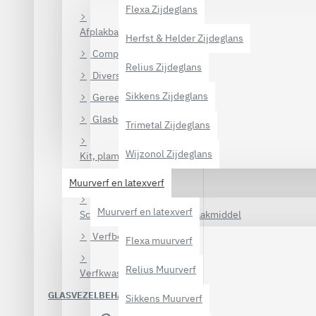
Flexa Zijdeglans
Afplakband en afdekfolie
Herfst & Helder Zijdeglans
Complete verfset
Relius Zijdeglans
Diversen
Sikkens Zijdeglans
Gereedschappen
Glasbenodigdheden
Trimetal Zijdeglans
Wijzonol Zijdeglans
Kit, plamuur en vulmiddel
Schuurmachines
Muurverf en latexverf
Muurverf en latexverf
Schuurpapier en schoonmaakmiddel
Verfbenodigdheden
Flexa muurverf
Relius Muurverf
Verfkwasten en verfrollers
GLASVEZELBEHANG
Sikkens Muurverf