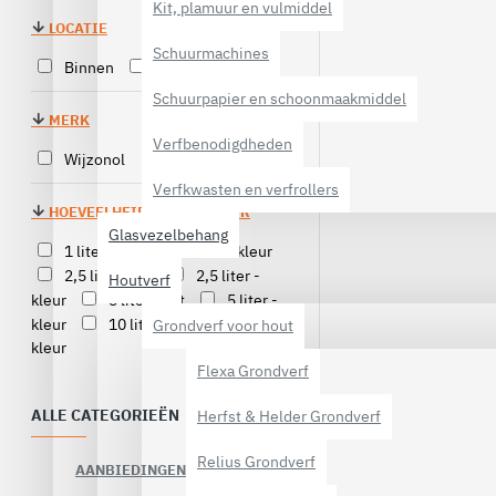
Kit, plamuur en vulmiddel
LOCATIE
Schuurmachines
Binnen
Buiten
Schuurpapier en schoonmaakmiddel
MERK
Verfbenodigdheden
Wijzonol
Verfkwasten en verfrollers
HOEVEELHEID EN/-OF KLEUR
Glasvezelbehang
1 liter - wit
1 liter - kleur
2,5 liter - wit
2,5 liter -
Houtverf
kleur
5 liter - wit
5 liter -
kleur
10 liter - wit
10 liter -
Grondverf voor hout
kleur
Flexa Grondverf
ALLE CATEGORIEËN
Herfst & Helder Grondverf
Relius Grondverf
AANBIEDINGEN