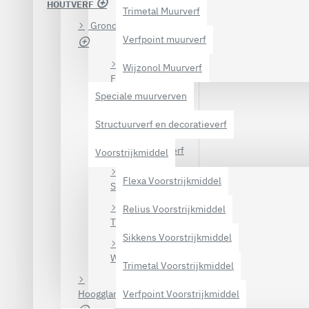
HOUTVERF
Trimetal Muurverf
Grondverf voor hout
Verfpoint muurverf
Wijzonol Muurverf
Flexa Grondverf
Speciale muurverven
Herfst & Helder Grondverf
Structuurverf en decoratieverf
Relius Grondverf
Voorstrijkmiddel
Flexa Voorstrijkmiddel
Sikkens Grondverf
Relius Voorstrijkmiddel
Trimetal Grondverf
Sikkens Voorstrijkmiddel
Wijzonol Grondverf
Trimetal Voorstrijkmiddel
Hoogglans verf voor hout
Verfpoint Voorstrijkmiddel