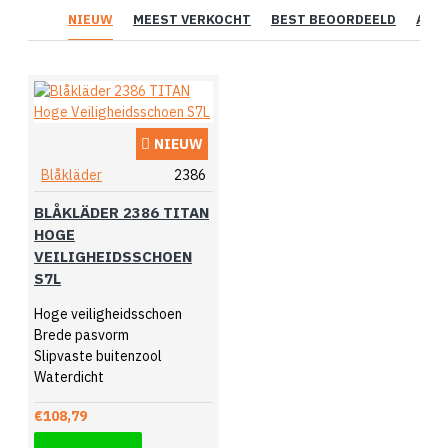
NIEUW
MEEST VERKOCHT
BEST BEOORDEELD
AAN
NIEUW
Blåkläder
2386
BLÅKLÄDER 2386 TITAN
HOGE
VEILIGHEIDSSCHOEN
S7L
Hoge veiligheidsschoen
Brede pasvorm
Slipvaste buitenzool
Waterdicht
€108,79