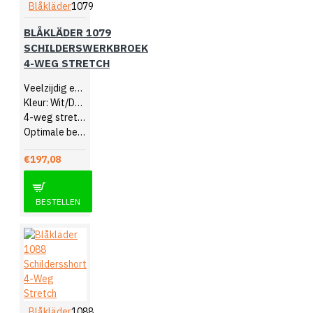
Blåkläder
1079
BLÅKLÄDER 1079
SCHILDERSWERKBROEK
4-WEG STRETCH
Veelzijdig en comfortabel
Kleur: Wit/Donkergrijs
4-weg stretch
Optimale bewegingsvrijheid
€197,08
BESTELLEN
Blåkläder
1088