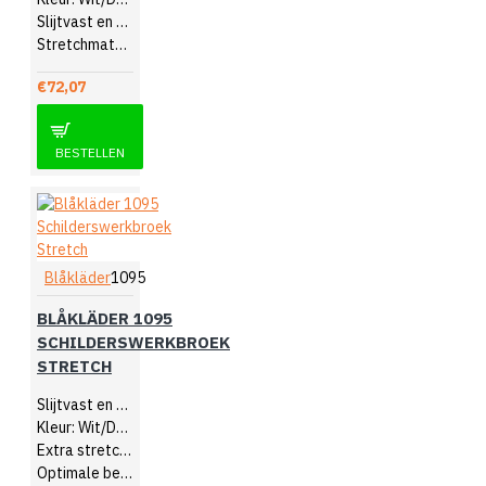
Slijtvast en soepel
Stretchmateriaal in kruis
€72,07
BESTELLEN
Blåkläder
1095
BLÅKLÄDER 1095
SCHILDERSWERKBROEK
STRETCH
Slijtvast en comfortabel
Kleur: Wit/Donkergrijs
Extra stretchmateriaal
Optimale bewegingsvrijheid