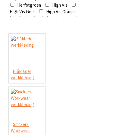
Herfstgroen
High Vis
High Vis Geel
High Vis Oranje
High Vis Rood
Honinggoud
Korenblauw
Marineblauw
Medium Grijs
Navy
Oranje
Rood
Stone
Wit
Zwart
l
Blåkläder
werkkleding
Snickers
Workwear