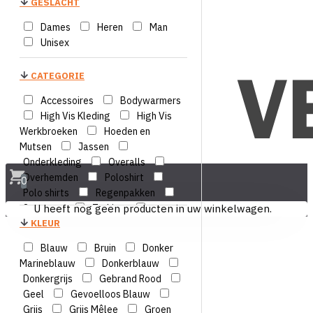
GESLACHT
Dames
Heren
Man
Unisex
CATEGORIE
Accessoires
Bodywarmers
High Vis Kleding
High Vis
Werkbroeken
Hoeden en
Mutsen
Jassen
Onderkleding
Overalls
Overhemden
Poloshirt
0
Polo shirts
Regenpakken
Sweaters
U heeft nog geen producten in uw winkelwagen.
T-shirts
Vesten
KLEUR
Voordeelbundels
Werkbroeken
vlamvertragende
Blauw
Bruin
Donker
kleding
Marineblauw
Donkerblauw
Donkergrijs
Gebrand Rood
Geel
Gevoelloos Blauw
Grijs
Grijs Mêlee
Groen