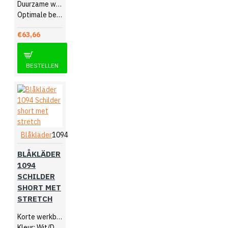
Duurzame werkbroek
Optimale bewegingsvrijheid
€63,66
BESTELLEN
Blåkläder
1094
BLÅKLÄDER
1094
SCHILDER
SHORT MET
STRETCH
Korte werkbroek
Kleur: Wit/Donkergrijs