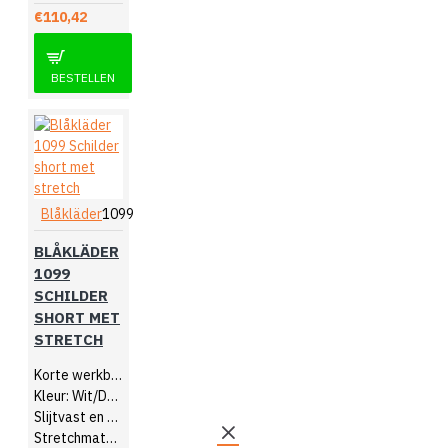
€110,42
BESTELLEN
Blåkläder
1099
BLÅKLÄDER
1099
SCHILDER
SHORT MET
STRETCH
Korte werkbroek
Kleur: Wit/Donkergrijs
Slijtvast en soepel
Stretchmateriaal in kruis