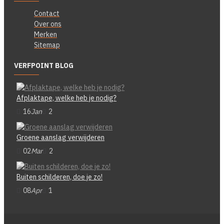
Contact
Over ons
Merken
Sitemap
VERFPOINT BLOG
Afplaktape, welke heb je nodig?
16
Jan
2
Groene aanslag verwijderen
02
Mar
2
Buiten schilderen, doe je zo!
08
Apr
1