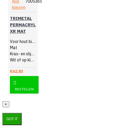
Alle
7005385
kleuren
TRIMETAL
PERMACRYL
XR MAT
Voor hout binnen
Mat
Kras- en slijtvast
Wit of op kleur gemengd
€62,83
BESTELLEN
×
GOT IT