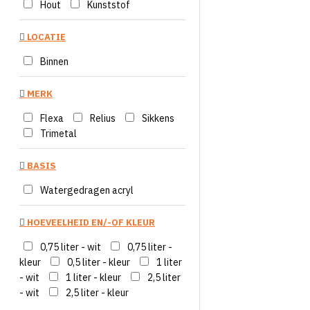
Hout
Kunststof
LOCATIE
Binnen
MERK
Flexa
Relius
Sikkens
Trimetal
BASIS
Watergedragen acryl
HOEVEELHEID EN/-OF KLEUR
0,75 liter - wit
0,75 liter -
kleur
0,5 liter - kleur
1 liter
- wit
1 liter - kleur
2,5 liter
- wit
2,5 liter - kleur