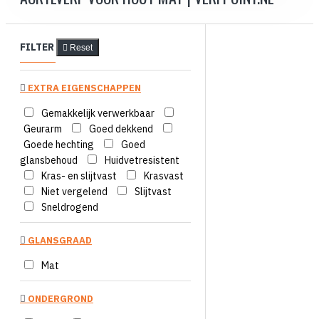
FILTER
Reset
EXTRA EIGENSCHAPPEN
Gemakkelijk verwerkbaar
Geurarm
Goed dekkend
Goede hechting
Goed
glansbehoud
Huidvetresistent
Kras- en slijtvast
Krasvast
Niet vergelend
Slijtvast
Sneldrogend
GLANSGRAAD
Mat
ONDERGROND