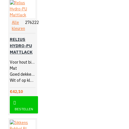
Alle
276222
kleuren
RELIUS
HYDRO-PU
MATTLACK
Voor hout binnen en buiten
Mat
Goed dekkend en sneldrogend
Wit of op kleur gemengd
€42,10
BESTELLEN