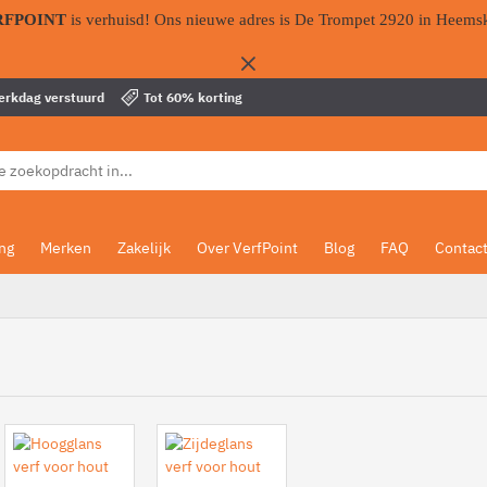
RFPOINT
is verhuisd! Ons nieuwe adres is De Trompet 2920 in Heems
werkdag verstuurd
Tot 60% korting
ing
Merken
Zakelijk
Over VerfPoint
Blog
FAQ
Contac