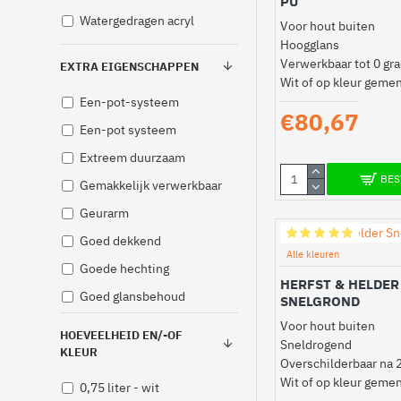
PU
Watergedragen acryl
Voor hout buiten
Hoogglans
Verwerkbaar tot 0 gr
EXTRA EIGENSCHAPPEN
Wit of op kleur geme
Een-pot-systeem
€80,67
Een-pot systeem
Extreem duurzaam
BES
Gemakkelijk verwerkbaar
Geurarm
Goed dekkend
Alle kleuren
Goede hechting
HERFST & HELDER
Goed glansbehoud
SNELGROND
Grond- en voorlak
Voor hout buiten
HOEVEELHEID EN/-OF
Sneldrogend
Hele jaar verwerkbaar
KLEUR
Overschilderbaar na 2
Hoge weervastheid
Wit of op kleur geme
0,75 liter - wit