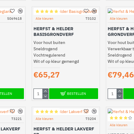
5069618
Alle kleuren
73102
Alle kleuren
HERFST & HELDER
HERFST & 
BASISGRONDVERF
GRONDVERF
Voor hout buiten
Voor hout bui
Sneldrogend
Verwerkbaar t
Vochtregulerend
Sneldrogend
Wit of op kleur gemengd
Wit of op kle
€65,27
€79,46
TELLEN
BESTELLEN
73221
Alle kleuren
73204
Alle kleuren
 LAKVERF
HERFST & HELDER LAKVERF