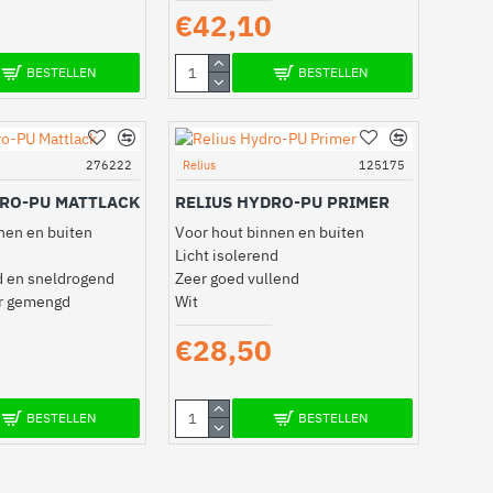
€42,10
BESTELLEN
BESTELLEN
276222
Relius
125175
DRO-PU MATTLACK
RELIUS HYDRO-PU PRIMER
nen en buiten
Voor hout binnen en buiten
Licht isolerend
 en sneldrogend
Zeer goed vullend
ur gemengd
Wit
€28,50
BESTELLEN
BESTELLEN