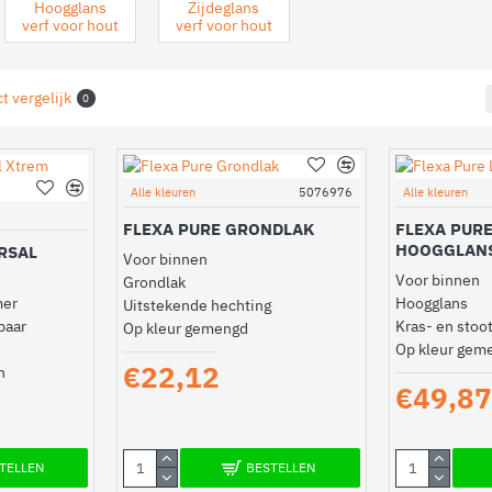
Hoogglans
Zijdeglans
verf voor hout
verf voor hout
t vergelijk
0
Alle kleuren
5076976
Alle kleuren
FLEXA PURE GRONDLAK
FLEXA PURE
HOOGGLAN
RSAL
Voor binnen
Voor binnen
Grondlak
mer
Hoogglans
Uitstekende hechting
baar
Kras- en stoo
Op kleur gemengd
Op kleur gem
€22,12
n
€49,87
TELLEN
BESTELLEN