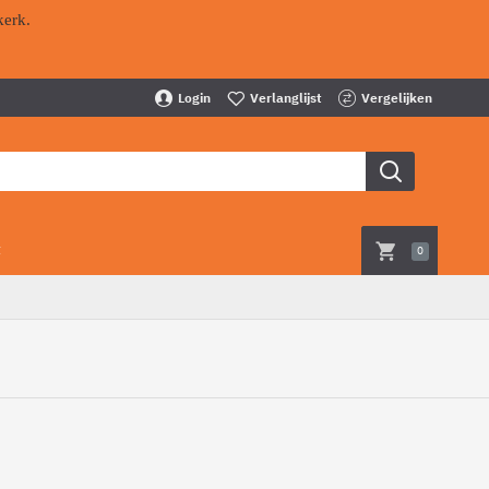
kerk.
Login
Verlanglijst
Vergelijken
t
0