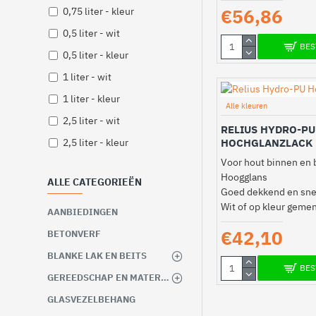
Huidvetresistent
€56,86
0,75 liter - kleur
Isolerend
0,5 liter - wit
BES
Kras- en slijtvast
0,5 liter - kleur
Krasvast
1 liter - wit
Niet vergelend
1 liter - kleur
Alle kleuren
Optimaal glansbehoud
2,5 liter - wit
RELIUS HYDRO-PU
Reinigbaar
2,5 liter - kleur
HOCHGLANZLACK
Slijtvast
Voor hout binnen en 
Hoogglans
Sneldrogend
ALLE CATEGORIEËN
Goed dekkend en sn
Sterke UV-bescherming
Wit of op kleur geme
AANBIEDINGEN
Toepasbaar vanaf 0 graden
€42,10
BETONVERF
Vochtregulerend
BLANKE LAK EN BEITS
Voor lagere temperaturen
BES
GEREEDSCHAP EN MATERIALEN
Weerbestendig
GLASVEZELBEHANG