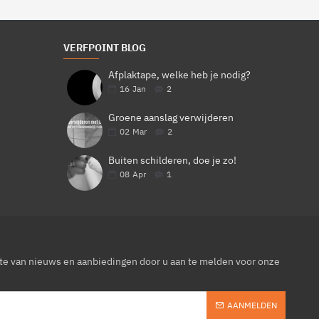
VERFPOINT BLOG
Afplaktape, welke heb je nodig?
16
Jan
2
Groene aanslag verwijderen
02
Mar
2
Buiten schilderen, doe je zo!
08
Apr
1
gte van nieuws en aanbiedingen door u aan te melden voor onze
AANMELDEN