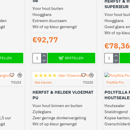
SB
HERFST & 
SUPERIEUR
Voor hout buiten
Hoogglans
Voor hout bui
aden
Extreem duurzaam
Hoogglans
ngd
Wit of op kleur gemengd
Goed glans e
Wit of op kle
€92,77
€78,36
TELLEN
BESTELLEN
73103
Alle kleuren
73220
Polyfilla Pro
HERFST & HELDER VLOEIMAT
POLYFILLA
PU
HOUTSEALE
Voor hout binnen en buiten
Houtsealer
Zijdeglans
Sneldrogend
,5 uur
Zeer geringe donkervergeling
Kopse kanten,
ngd
Wit of op kleur gemengd
Overschilderb