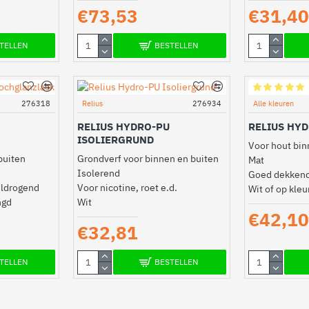
€73,53
€31,40
TELLEN
BESTELLEN
276318
Relius
276934
Alle kleuren
RELIUS HYDRO-PU
RELIUS HY
ISOLIERGRUND
Voor hout bin
buiten
Grondverf voor binnen en buiten
Mat
Isolerend
Goed dekkend
eldrogend
Voor nicotine, roet e.d.
Wit of op kle
ngd
Wit
€42,10
€32,81
TELLEN
BESTELLEN