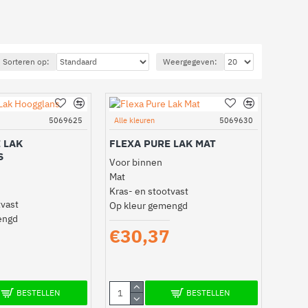
Sorteren op:
Weergegeven:
5069625
Alle kleuren
5069630
 LAK
FLEXA PURE LAK MAT
S
Voor binnen
Mat
Kras- en stootvast
tvast
Op kleur gemengd
engd
€30,37
BESTELLEN
BESTELLEN