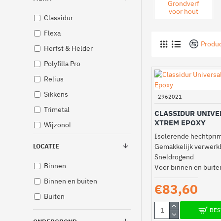
Grondverf
voor hout
Classidur
Flexa
Produc
Herfst & Helder
Polyfilla Pro
Relius
Sikkens
2962021
Trimetal
CLASSIDUR UNIVE
XTREM EPOXY
Wijzonol
Isolerende hechtpri
LOCATIE
Gemakkelijk verwerk
Sneldrogend
Binnen
Voor binnen en buite
Binnen en buiten
€83,60
Buiten
BES