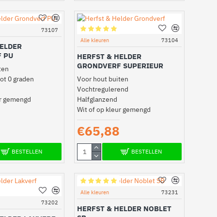
73107
Alle kleuren
73104
HELDER
 PU
HERFST & HELDER
GRONDVERF SUPERIEUR
ten
ot 0 graden
Voor hout buiten
Vochtregulerend
ur gemengd
Halfglanzend
Wit of op kleur gemengd
€65,88
BESTELLEN
BESTELLEN
Alle kleuren
73231
73202
HERFST & HELDER NOBLET