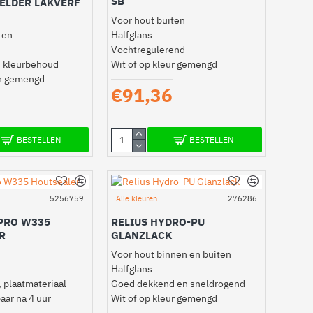
SB
HELDER LAKVERF
Voor hout buiten
ten
Halfglans
Vochtregulerend
n kleurbehoud
Wit of op kleur gemengd
ur gemengd
€91,36
BESTELLEN
BESTELLEN
5256759
Alle kleuren
276286
 PRO W335
RELIUS HYDRO-PU
R
GLANZLACK
Voor hout binnen en buiten
Halfglans
 plaatmateriaal
Goed dekkend en sneldrogend
aar na 4 uur
Wit of op kleur gemengd