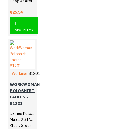
Hoogwaardige kwaliteit katoen
€25,54
BESTELLEN
Workman
81201
WORKWOMAN
POLOSHIRT
LADIES -
81201
Dames Poloshirt
Maat: XS t/m 3XL
Kleur: Groen