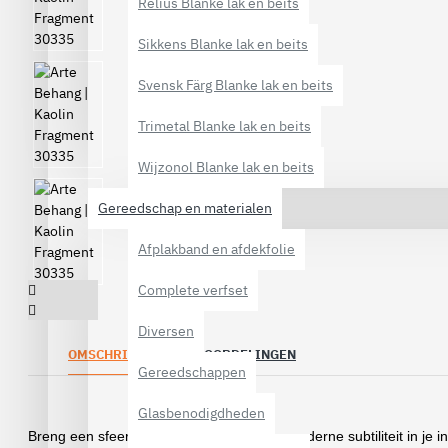
Relius Blanke lak en beits
Sikkens Blanke lak en beits
Svensk Färg Blanke lak en beits
Trimetal Blanke lak en beits
Wijzonol Blanke lak en beits
Gereedschap en materialen
Afplakband en afdekfolie
Complete verfset
Diversen
OMSCHRIJVING
BEOORDELINGEN
Gereedschappen
Glasbenodigdheden
Breng een sfeer van verfijnde textuur en moderne subtiliteit in je i