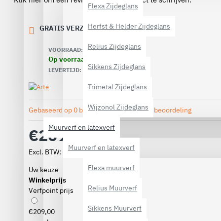
Flexa Zijdeglans
Herfst & Helder Zijdeglans
GRATIS VERZENDING VANAF € 40,00
Relius Zijdeglans
VOORRAAD:
Op voorraad
Sikkens Zijdeglans
3-5 werkdagen
LEVERTIJD:
Trimetal Zijdeglans
Wijzonol Zijdeglans
Gebaseerd op 0 beoordeling(en).
-
Geef beoordeling
Muurverf en latexverf
€209,00
Muurverf en latexverf
Excl. BTW: €172,73
Flexa muurverf
Uw keuze
Winkelprijs
Relius Muurverf
Verfpoint prijs
Sikkens Muurverf
€209,00