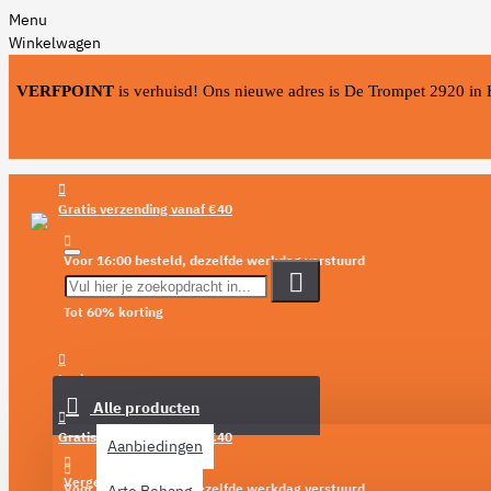
Menu
Winkelwagen
VERFPOINT
is verhuisd! Ons nieuwe adres is De Trompet 2920 in
Gratis verzending vanaf €40
Voor 16:00 besteld, dezelfde werkdag verstuurd
Tot 60% korting
Menu
Login
Alle producten
Verlanglijst
Gratis verzending vanaf €40
Aanbiedingen
Vergelijken
Voor 16:00 besteld, dezelfde werkdag verstuurd