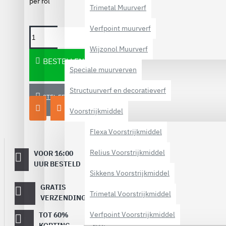
per rol
Trimetal Muurverf
Verfpoint muurverf
Wijzonol Muurverf
BESTELLEN
Speciale muurverven
Structuurverf en decoratieverf
STEL EEN VRAAG
Voorstrijkmiddel
Flexa Voorstrijkmiddel
Relius Voorstrijkmiddel
VOOR 16:00
Dezelfde
werkdag
UUR BESTELD
verstuurd
Sikkens Voorstrijkmiddel
GRATIS
Vanaf €
Trimetal Voorstrijkmiddel
40,-
VERZENDING
Verfpoint Voorstrijkmiddel
TOT 60%
Op topmerken
verf!
KORTING