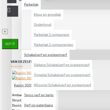
Parketlak
Kleur en grondlak
Onderhoud
×
Parketlak 1 component
GOT IT
Parketlak 2 componenten
Schakelverf en systeemverf
VAN DEZELFDE CATEGORIE
Sikkens Schakelverf en systeemverf
Trimetal Schakelverf en systeemverf
Wijzonol Schakelverf en systeemverf
Kaolin 30300
Ambachtelijk design
Tenco verf en beits
Structuurrijk reliëf
Verf op waterbasis
Duurzame hoogwaardige kwaliteit