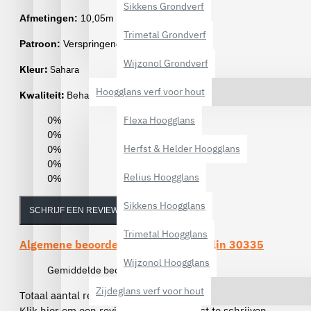
Sikkens Grondverf
Afmetingen:
10,05m lang x 70cm breed
Trimetal Grondverf
Patroon:
Verspringende aanzet 64/32cm
Wijzonol Grondverf
Kleur:
Sahara
Hoogglans verf voor hout
Kwaliteit:
Behang op vlies
0%
Flexa Hoogglans
0%
Herfst & Helder Hoogglans
0%
0%
Relius Hoogglans
0%
Sikkens Hoogglans
SCHRIJF EEN REVIEW
Trimetal Hoogglans
Algemene beoordelingen van de
Kaolin 30335
Wijzonol Hoogglans
Gemiddelde beoordeling:
(0)
Zijdeglans verf voor hout
Totaal aantal reviews (0)
Klik hier om een review over dit product te schrijven.