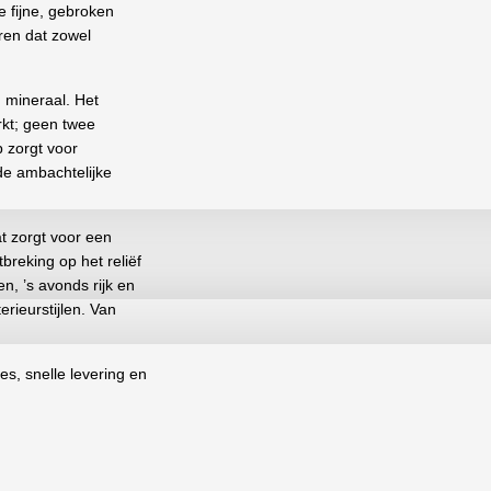
e fijne, gebroken
ëren dat zowel
n mineraal. Het
erkt; geen twee
p zorgt voor
de ambachtelijke
t zorgt voor een
tbreking op het reliëf
n, ’s avonds rijk en
rieurstijlen. Van
es, snelle levering en