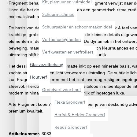
Kit, plamuur en vulmiddel
Fragment
behang
uit de
Kaolin-collectie
.
Fragment
verwijst naar d
lijnen die het dessin karakteriseren en een geometrisch ritme cre
Schuurmachines
minimalistisch als elegant oogt.
Schuurpapier en schoonmaakmiddel
De basis van dessin Fragment heeft de realistische look & feel va
krachtige, grafische patroon werd tot in de kleinste details uitgew
Verfbenodigdheden
elementen in de tekening zijn identiek. De dynamiek in het ontwer
beweging, maar dankzij de zachte toon-op-toon kleurnuances en 
Verfkwasten en verfrollers
uitstraling blijft het geheel evenwichtig en natuurlijk.
Glasvezelbehang
Het dessin wordt gedrukt met matte inkt op een minerale basis, wa
zachte structuur en een licht verweerde uitstraling. De subtiele lich
Houtverf
laat Fragment veranderen met het licht: overdag rustig en ingetoge
sfeervol. Hierdoor past het behang moeiteloos in uiteenlopende inte
Grondverf voor hout
modern minimalistisch tot warm, natuurlijk of ingetogen luxe.
Flexa Grondverf
Arte Fragment kopen?
Bij Verfpoint profiteer je van deskundig advi
premium kwaliteit.
Herfst & Helder Grondverf
Relius Grondverf
Artikelnummer:
30335