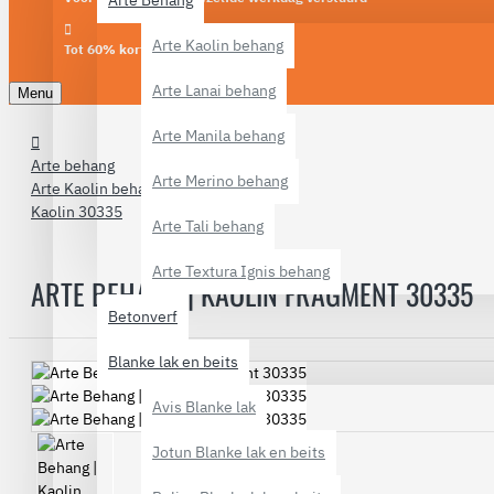
Arte Behang
Arte Kaolin behang
Tot 60% korting
Arte Lanai behang
Menu
Arte Manila behang
Arte behang
Arte Merino behang
Arte Kaolin behang
Kaolin 30335
Arte Tali behang
Arte Textura Ignis behang
ARTE BEHANG | KAOLIN FRAGMENT 30335
Betonverf
Blanke lak en beits
Avis Blanke lak
Jotun Blanke lak en beits