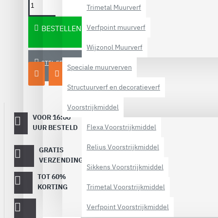
Trimetal Muurverf
Verfpoint muurverf
BESTELLEN
Wijzonol Muurverf
STEL EEN VRAAG
Speciale muurverven
Structuurverf en decoratieverf
Voorstrijkmiddel
VOOR 16:00
Dezelfde
werkdag
Flexa Voorstrijkmiddel
UUR BESTELD
verstuurd
Relius Voorstrijkmiddel
GRATIS
Vanaf €
40,-
VERZENDING
Sikkens Voorstrijkmiddel
TOT 60%
Op topmerken
verf!
Trimetal Voorstrijkmiddel
KORTING
Verfpoint Voorstrijkmiddel