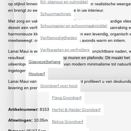
Kit, plamuur en vulmiddel
op stijlvol linnen. Het Maui-behang is een zeer realistische weerg
en brengt zo een tropische elegantie in uw interieur.
Schuurmachines
Met zorg en vakmanschap vervaardigd op een hoogwaardige vliesdr
Schuurpapier en schoonmaakmiddel
dessin een verfijnde, tactiele structuur die uitnodigt tot aanrakin
harmonieuze kleurschakeringen creëren een levendig, organisch eff
Verfbenodigdheden
meebeweegt: overdag fris en luchtig, ’s avonds warm en intiem.
Verfkwasten en verfrollers
Lanai Maui is eenvoudig aan te brengen met onzichtbare naden, 
resultaat naadloos doorloopt op muren en plafonds. Dit maakt het 
Glasvezelbehang
uiteenlopende interieurstijlen, van modern minimalisme tot natuurli
ingetogen luxe.
Houtverf
Lanai Maui van Arte kopen?
Bij Verfpoint profiteert u van deskundi
Grondverf voor hout
levering en premium kwaliteit.
Flexa Grondverf
Artikelnummer:
81536
Herfst & Helder Grondverf
Afmetingen:
10,05m lang x 1m breed
Relius Grondverf