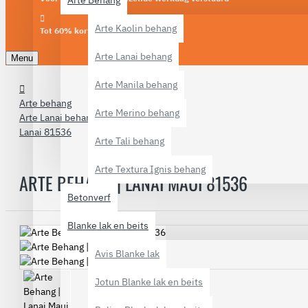
Arte Behang
Arte Kaolin behang
Tot 60% korting
Arte Lanai behang
Menu
Arte Manila behang
Arte behang
Arte Merino behang
Arte Lanai behang
Lanai 81536
Arte Tali behang
Arte Textura Ignis behang
ARTE BEHANG | LANAI MAUI 81536
Betonverf
Blanke lak en beits
Avis Blanke lak
Jotun Blanke lak en beits