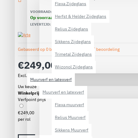
Flexa Zijdeglans
VOORRAAD:
Herfst & Helder Zijdeglans
Op voorraad
3-5 werkdagen
LEVERTIJD:
Relius Zijdeglans
Sikkens Zijdeglans
Gebaseerd op 0 beoordeling(en).
-
Geef beoordeling
Trimetal Zijdeglans
€249,00
Wijzonol Zijdeglans
Excl. BTW: €205,79
Muurverf en latexverf
Uw keuze
Muurverf en latexverf
Winkelprijs
Verfpoint prijs
Flexa muurverf
€249,00
Relius Muurverf
per rol
Sikkens Muurverf