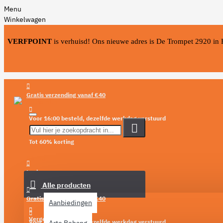
Menu
Winkelwagen
VERFPOINT
is verhuisd! Ons nieuwe adres is De Trompet 2920 in
Gratis verzending vanaf €40
Voor 16:00 besteld, dezelfde werkdag verstuurd
Tot 60% korting
Menu
Login
Alle producten
Verlanglijst
Gratis verzending vanaf €40
Aanbiedingen
Vergelijken
Voor 16:00 besteld, dezelfde werkdag verstuurd