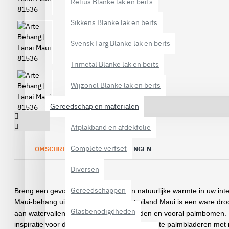
Relius Blanke lak en beits
Sikkens Blanke lak en beits
Svensk Färg Blanke lak en beits
Trimetal Blanke lak en beits
Wijzonol Blanke lak en beits
Gereedschap en materialen
Afplakband en afdekfolie
Complete verfset
OMSCHRIJVING
BEOORDELINGEN
Diversen
Gereedschappen
Breng een gevoel van serene luxe en natuurlijke warmte in uw int
Maui-behang
uit de Arte-collectie. Het eiland Maui is een ware d
Glasbenodigdheden
aan watervallen, rotskusten, zandstranden en vooral palmbomen.
inspiratie voor dit ontwerp, waarbij de elegante palmbladeren met 