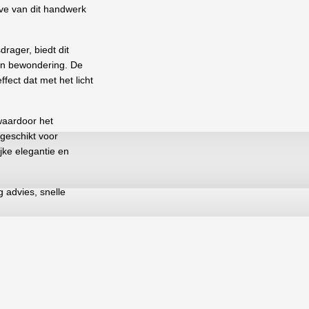
ave van dit handwerk
ager, biedt dit
g en bewondering. De
ect dat met het licht
waardoor het
geschikt voor
jke elegantie en
g advies, snelle