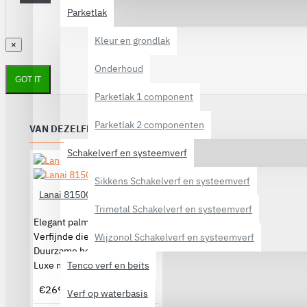
Parketlak
Kleur en grondlak
×
Onderhoud
GOT IT
Parketlak 1 component
Parketlak 2 componenten
VAN DEZELFDE CATEGORIE
Schakelverf en systeemverf
Sikkens Schakelverf en systeemverf
Lanai 81500
Trimetal Schakelverf en systeemverf
Elegant palmendessin
Verfijnde dieptewerking
Wijzonol Schakelverf en systeemverf
Duurzame hoogwaardige kwaliteit
Luxe muurdecoratie
Tenco verf en beits
€269,00
Verf op waterbasis