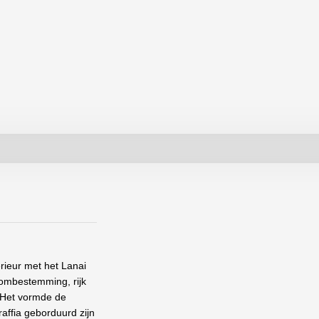
erieur met het
Lanai
roombestemming, rijk
 Het vormde de
raffia geborduurd zijn