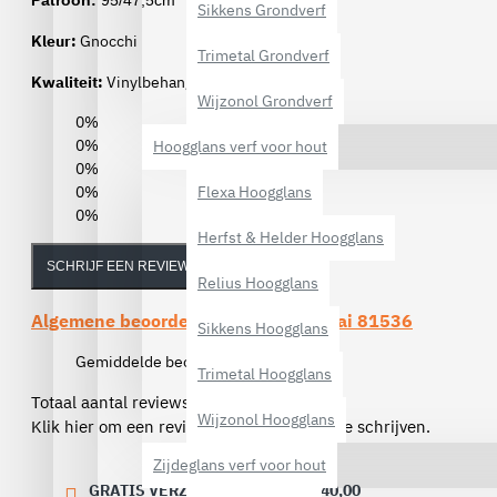
Patroon:
95/47,5cm
Sikkens Grondverf
Kleur:
Gnocchi
Trimetal Grondverf
Kwaliteit:
Vinylbehang op papier
Wijzonol Grondverf
0%
0%
Hoogglans verf voor hout
0%
0%
Flexa Hoogglans
0%
Herfst & Helder Hoogglans
SCHRIJF EEN REVIEW
Relius Hoogglans
Algemene beoordelingen van de
Lanai 81536
Sikkens Hoogglans
Gemiddelde beoordeling:
(0)
Trimetal Hoogglans
Totaal aantal reviews (0)
Wijzonol Hoogglans
Klik hier om een review over dit product te schrijven.
Zijdeglans verf voor hout
GRATIS VERZENDING VANAF € 40,00