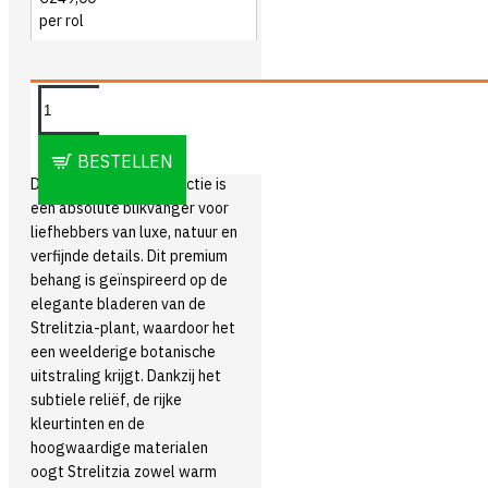
per rol
OMSCHRIJVING
BESTELLEN
De Arte Strelitzia collectie is
een absolute blikvanger voor
liefhebbers van luxe, natuur en
verfijnde details. Dit premium
behang is geïnspireerd op de
elegante bladeren van de
Strelitzia-plant, waardoor het
een weelderige botanische
uitstraling krijgt. Dankzij het
subtiele reliëf, de rijke
kleurtinten en de
hoogwaardige materialen
oogt Strelitzia zowel warm