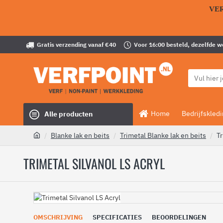
VE
Gratis verzending vanaf €40
Voor 16:00 besteld, dezelfde 
Home
Bedrijfskled
Alle producten
Blanke lak en beits
Trimetal Blanke lak en beits
Tr
TRIMETAL SILVANOL LS ACRYL
OMSCHRIJVING
SPECIFICATIES
BEOORDELINGEN