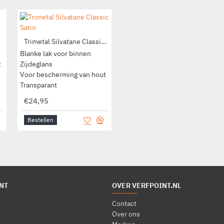
Trimetal Silvatane Classic Satin
Trimetal Silvatane PU Acryl Brillant
Blanke lak voor binnen
Blanke lak voor binnen
t
Zijdeglans
Hoogglans
Voor bescherming van hout
Voor bescherming van hout
Transparant
Transparant
€24,95
€27,29
Bestellen
Bestellen
NT
OVER VERFPOINT.NL
Contact
Over ons