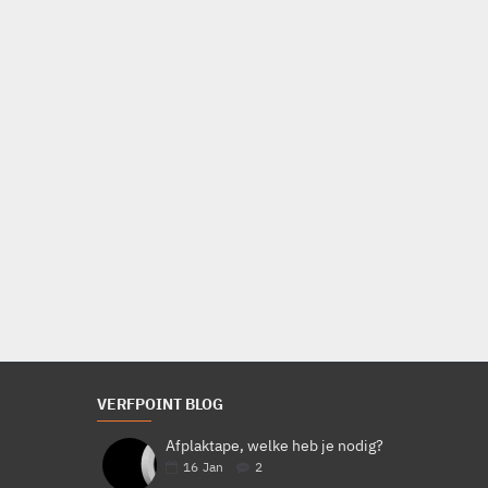
Trimetal Silvatane PU Acryl Prestige Mat
Voor hout binnen
Mat
Voor bescherming van hout
Transparant
€66,63
Bestellen
VERFPOINT BLOG
Afplaktape, welke heb je nodig?
16
Jan
2