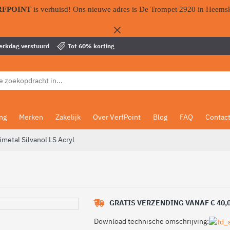
RFPOINT
is verhuisd! Ons nieuwe adres is De Trompet 2920 in Heems
werkdag verstuurd
Tot 60% korting
ing
Merken
Zakelijk
Over VerfPoint
Blog
FAQ
Contac
imetal Silvanol LS Acryl
GRATIS VERZENDING VANAF € 40,
Download technische omschrijving: