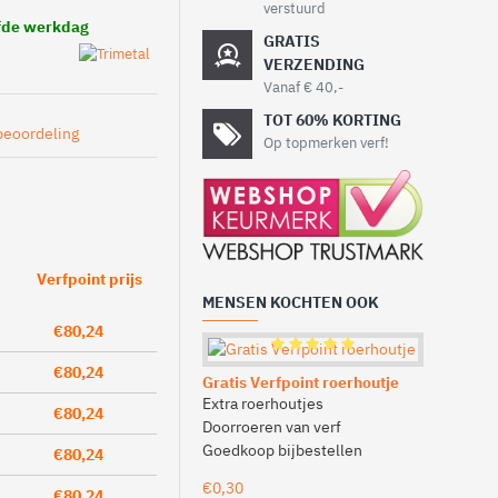
verstuurd
lfde werkdag
GRATIS
VERZENDING
Vanaf € 40,-
TOT 60% KORTING
beoordeling
Op topmerken verf!
Verfpoint prijs
MENSEN KOCHTEN OOK
€80,24
€80,24
Gratis Verfpoint roerhoutje
Extra roerhoutjes
€80,24
Doorroeren van verf
Goedkoop bijbestellen
€80,24
€0,30
€80,24