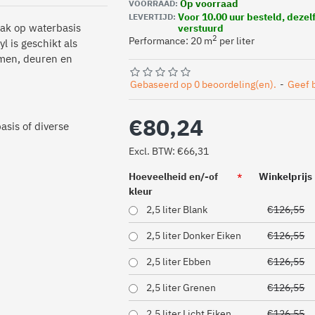
Op voorraad
VOORRAAD:
Voor 10.00 uur besteld, deze
LEVERTIJD:
lak op waterbasis
verstuurd
2
Performance: 20 m
per liter
l is geschikt als
amen, deuren en
Gebaseerd op 0 beoordeling(en).
-
Geef 
€80,24
asis of diverse
Excl. BTW: €66,31
Hoeveelheid en/-of
Winkelprijs
kleur
2,5 liter Blank
€126,55
2,5 liter Donker Eiken
€126,55
2,5 liter Ebben
€126,55
2,5 liter Grenen
€126,55
2,5 liter Licht Eiken
€126,55