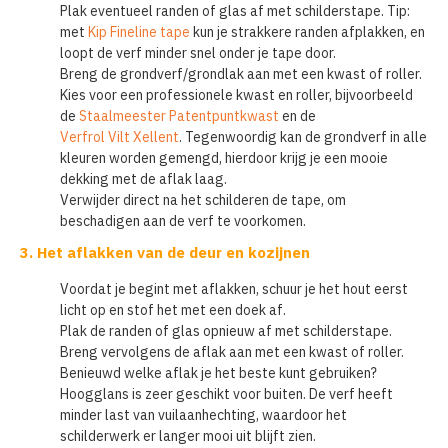
Plak eventueel randen of glas af met schilderstape. Tip:
met
Kip Fineline tape
kun je strakkere randen afplakken, en
loopt de verf minder snel onder je tape door.
Breng de grondverf/grondlak aan met een kwast of roller.
Kies voor een professionele kwast en roller, bijvoorbeeld
de
Staalmeester Patentpuntkwast
en de
Verfrol Vilt Xellent
. Tegenwoordig kan de grondverf in alle
kleuren worden gemengd, hierdoor krijg je een mooie
dekking met de aflak laag.
Verwijder direct na het schilderen de tape, om
beschadigen aan de verf te voorkomen.
3. Het aflakken van de deur en kozijnen
Voordat je begint met aflakken, schuur je het hout eerst
licht op en stof het met een doek af.
Plak de randen of glas opnieuw af met schilderstape.
Breng vervolgens de aflak aan met een kwast of roller.
Benieuwd welke aflak je het beste kunt gebruiken?
Hoogglans is zeer geschikt voor buiten. De verf heeft
minder last van vuilaanhechting, waardoor het
schilderwerk er langer mooi uit blijft zien.