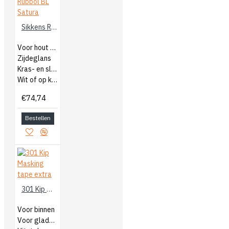
Sikkens Rubbol BL Satura
Voor hout binnen
Zijdeglans
Kras- en slijtvast
Wit of op kleur gemengd
€74,74
Bestellen
301 Kip Masking tape extra
Voor binnen
Voor gladde ondergronden