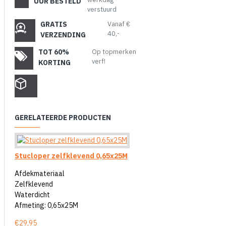
UUR BESTELD
verstuurd
GRATIS
Vanaf €
40,-
VERZENDING
TOT 60%
Op topmerken
verf!
KORTING
GERELATEERDE PRODUCTEN
Stucloper zelfklevend 0,65x25M
Afdekmateriaal
Zelfklevend
Waterdicht
Afmeting: 0,65x25M
€29,95