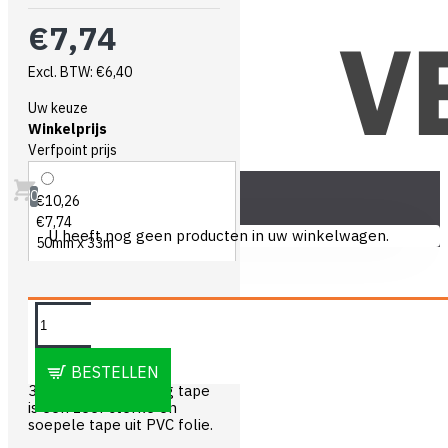
€7,74
Excl. BTW: €6,40
Uw keuze
Winkelprijs
Verfpoint prijs
0
€10,26
€7,74
U heeft nog geen producten in uw winkelwagen.
50mm x 33m
OMSCHRIJVING
BESTELLEN
315 Kip PVC Masking tape
is een zeer sterke en
soepele tape uit PVC folie.