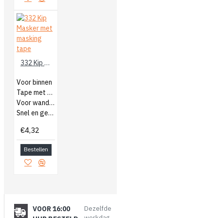
332 Kip Masker met masking tape
Voor binnen
Tape met afdekfolie
Voor wanden en ramen
Snel en gemakkelijk
€4,32
Bestellen
VOOR 16:00
Dezelfde
werkdag