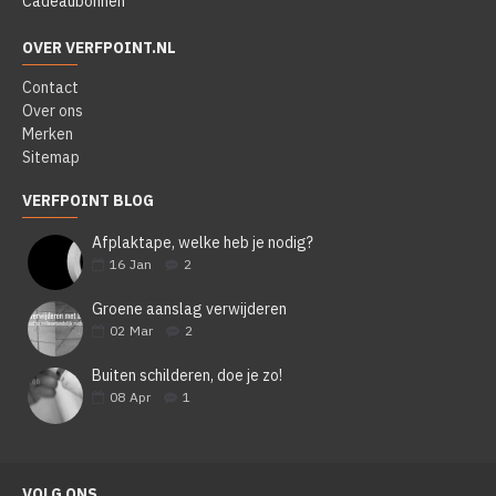
Cadeaubonnen
OVER VERFPOINT.NL
Contact
Over ons
Merken
Sitemap
VERFPOINT BLOG
Afplaktape, welke heb je nodig?
16
Jan
2
Groene aanslag verwijderen
02
Mar
2
Buiten schilderen, doe je zo!
08
Apr
1
VOLG ONS