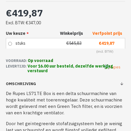
€419,87
Excl. BTW: €347,00
Uw keuze
Winkelprijs
Verfpoint prijs
stuks
€545,83
€419,87
Op voorraad
VOORRAAD:
Voor 16.00 uur besteld, dezelfde werkdag
LEVERTIJD:
verstuurd
OMSCHRIJVING
De Rupes LS71TE Box is een delta schuurmachine van
hoge kwaliteit met toerenregelaar. Deze schuurmachine
wordt geleverd met een Green Tech filter, en is voorzien
van een krachtige ventilator.
Door het geïntegreerde stofafzuigsysteem heb je weinig
last van schuurstof en wordt fijnstof volledig gefilterd.