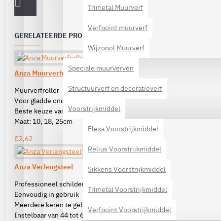
Trimetal Muurverf
Verfpoint muurverf
GERELATEERDE PRODUCTEN
Wijzonol Muurverf
Speciale muurverven
Anza Muurverfroller Micmex
Structuurverf en decoratieverf
Muurverfroller
Voor gladde ondergronden
Voorstrijkmiddel
Beste keuze van Anza
Maat: 10, 18, 25cm
Flexa Voorstrijkmiddel
€2,62
Relius Voorstrijkmiddel
Anza Verlengsteel
Sikkens Voorstrijkmiddel
Professioneel schildersgereedschap
Trimetal Voorstrijkmiddel
Eenvoudig in gebruik
Meerdere keren te gebruiken
Verfpoint Voorstrijkmiddel
Instelbaar van 44 tot 61 cm