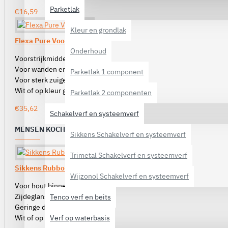
Parketlak
€16,59
Kleur en grondlak
Flexa Pure Voorstrijk
Onderhoud
Voorstrijkmiddel voor binnen
Voor wanden en plafonds
Parketlak 1 component
Voor sterk zuigende ondergronden
Wit of op kleur gemengd
Parketlak 2 componenten
€35,62
Schakelverf en systeemverf
MENSEN KOCHTEN OOK
Sikkens Schakelverf en systeemverf
Trimetal Schakelverf en systeemverf
Sikkens Rubbol Finura Satin
Wijzonol Schakelverf en systeemverf
Voor hout binnen
Zijdeglans
Tenco verf en beits
Geringe donkervergeling
Verf op waterbasis
Wit of op kleur gemengd