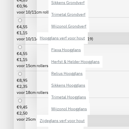
€4,05
Sikkens Grondverf
€0,96
voor 10/11cm rollers (27cm lang)
Trimetal Grondverf
Wijzonol Grondverf
€4,55
€1,15
Hoogglans verf voor hout
voor 10/11cm rollers (42cm lang)
(+€0,19)
Flexa Hoogglans
€4,55
€1,15
Herfst & Helder Hoogglans
voor 15cm rollers (6mm dik)
(+€0,19)
Relius Hoogglans
€8,95
Sikkens Hoogglans
€2,35
voor 18cm rollers (8mm dik)
(+€1,39)
Trimetal Hoogglans
€9,45
Wijzonol Hoogglans
€2,50
voor 25cm rollers (8mm dik)
(+€1,54)
Zijdeglans verf voor hout