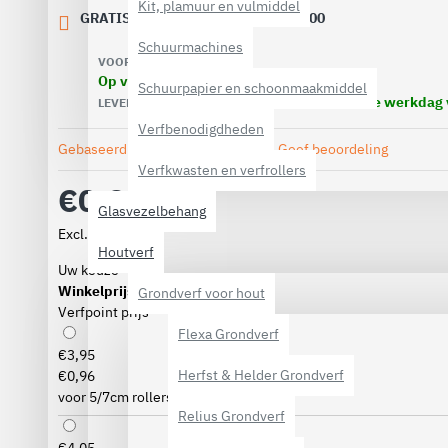
Kit, plamuur en vulmiddel
GRATIS VERZENDING VANAF € 40,00
Schuurmachines
VOORRAAD:
Op voorraad
Schuurpapier en schoonmaakmiddel
Voor 16.00 uur besteld, dezelfde werkdag
LEVERTIJD:
Verfbenodigdheden
Gebaseerd op 0 beoordeling(en).
-
Geef beoordeling
Verfkwasten en verfrollers
€0,96
Glasvezelbehang
Excl. BTW: €0,79
Houtverf
Uw keuze
Winkelprijs
Grondverf voor hout
Verfpoint prijs
Flexa Grondverf
€3,95
Herfst & Helder Grondverf
€0,96
voor 5/7cm rollers (20cm lang)
Relius Grondverf