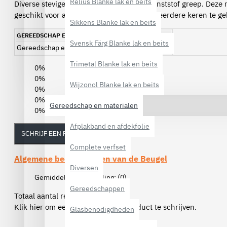
Relius Blanke lak en beits
Diverse stevige rolbeugels met blauwe kunststof greep. Deze r
geschikt voor al onze verfrollers, en zijn meerdere keren te g
Sikkens Blanke lak en beits
GEREEDSCHAP EN MATERIALEN
Svensk Färg Blanke lak en beits
Gereedschap en materialen
Verfbenodigdheden
Trimetal Blanke lak en beits
0%
0%
Wijzonol Blanke lak en beits
0%
0%
Gereedschap en materialen
0%
Afplakband en afdekfolie
SCHRIJF EEN REVIEW
Complete verfset
Algemene beoordelingen van de
Beugel
Diversen
Gemiddelde beoordeling:
(0)
Gereedschappen
Totaal aantal reviews (0)
Klik hier om een review over dit product te schrijven.
Glasbenodigdheden