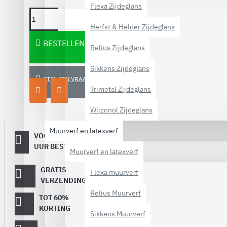
Flexa Zijdeglans
Herfst & Helder Zijdeglans
BESTELLEN
Relius Zijdeglans
Sikkens Zijdeglans
STEL EEN VRAAG
Trimetal Zijdeglans
Wijzonol Zijdeglans
Muurverf en latexverf
VOOR 16:00
Dezelfde
werkdag
UUR BESTELD
Muurverf en latexverf
verstuurd
GRATIS
Vanaf €
Flexa muurverf
40,-
VERZENDING
Relius Muurverf
TOT 60%
Op topmerken
verf!
KORTING
Sikkens Muurverf