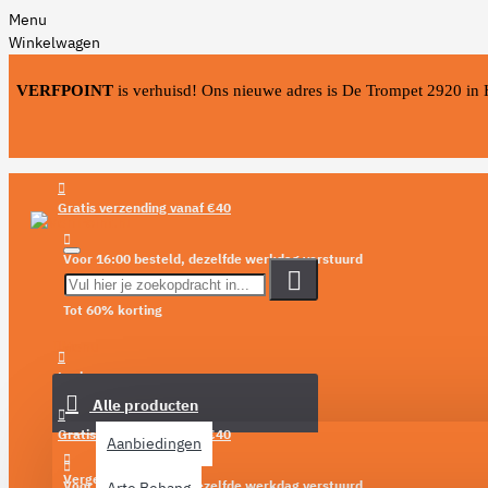
Menu
Winkelwagen
VERFPOINT
is verhuisd! Ons nieuwe adres is De Trompet 2920 in
Gratis verzending vanaf €40
Voor 16:00 besteld, dezelfde werkdag verstuurd
Tot 60% korting
Menu
Login
Alle producten
Verlanglijst
Gratis verzending vanaf €40
Aanbiedingen
Vergelijken
Voor 16:00 besteld, dezelfde werkdag verstuurd