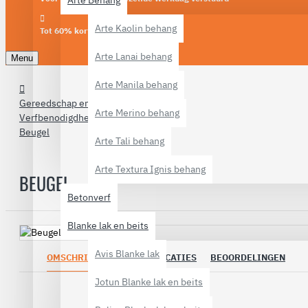
Arte Behang
Arte Kaolin behang
Tot 60% korting
Arte Lanai behang
Menu
Arte Manila behang
Gereedschap en materialen
Arte Merino behang
Verfbenodigdheden
Beugel
Arte Tali behang
Arte Textura Ignis behang
BEUGEL
Betonverf
Blanke lak en beits
Avis Blanke lak
OMSCHRIJVING
SPECIFICATIES
BEOORDELINGEN
Jotun Blanke lak en beits