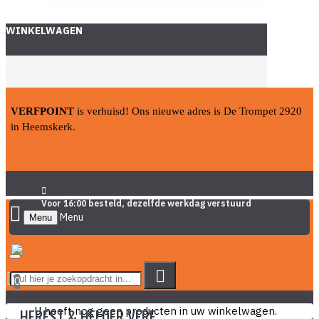
WINKELWAGEN
VERFPOINT
is verhuisd! Ons nieuwe adres is De Trompet 2920
in Heemskerk.
Voor 16:00 besteld, dezelfde werkdag verstuurd
Menu
0
U heeft nog geen producten in uw winkelwagen.
HERFST & HELDER VERF