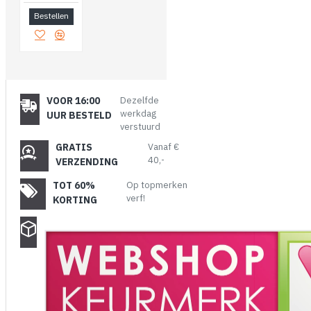
Bestellen
VOOR 16:00
Dezelfde
werkdag
UUR BESTELD
verstuurd
GRATIS
Vanaf €
40,-
VERZENDING
TOT 60%
Op topmerken
verf!
KORTING