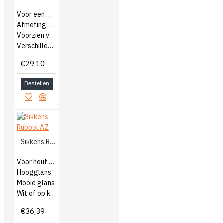
Voor een Delta schuurmachine
Afmeting: 105x48mm
Voorzien van klittenband
Verschillende grofte korrels
€29,10
Bestellen
Sikkens Rubbol AZ
Voor hout buiten
Hoogglans
Mooie glans
Wit of op kleur gemengd
€36,39