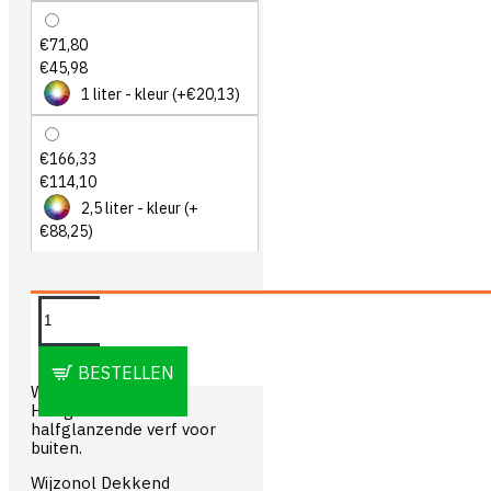
€71,80
€45,98
1 liter - kleur
(+€20,13)
€166,33
€114,10
2,5 liter - kleur
(+
€88,25)
OMSCHRIJVING
BESTELLEN
Wijzonol Dekkend
Halfglans is een
halfglanzende verf voor
buiten.
Wijzonol Dekkend