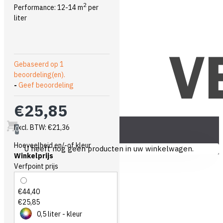
2
Performance: 12-14 m
per
liter
Gebaseerd op 1
beoordeling(en).
-
Geef beoordeling
€25,85
Excl. BTW: €21,36
0
Hoeveelheid en/-of kleur
U heeft nog geen producten in uw winkelwagen.
Winkelprijs
Verfpoint prijs
€44,40
€25,85
0,5 liter - kleur