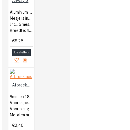
Allway Glasreiniger
Aluminium glasreiniger
Mesje is inschuifbaar
Incl. 5 mesjes
Breedte: 4cm
€8,25
Bestellen
Afbreekmes
9mm en 18mm
Voor superstrak snijden
Voor o.a. glasvezelbehang
Metalen mesgeleiding
€2,40