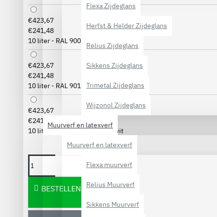
Flexa Zijdeglans
€423,67
Herfst & Helder Zijdeglans
€241,48
10 liter - RAL 9003 Signaalwit
Relius Zijdeglans
Sikkens Zijdeglans
€423,67
€241,48
Trimetal Zijdeglans
10 liter - RAL 9010 Zuiverwit
Wijzonol Zijdeglans
€423,67
€241,48
Muurverf en latexverf
10 liter - RAL 9016 Verkeerswit
Muurverf en latexverf
Flexa muurverf
Relius Muurverf
BESTELLEN
Sikkens Muurverf