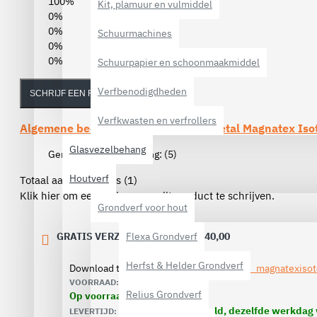
100%
Kit, plamuur en vulmiddel
0%
0%
Schuurmachines
0%
0%
Schuurpapier en schoonmaakmiddel
Verfbenodigdheden
SCHRIJF EEN REVIEW
Verfkwasten en verfrollers
Algemene beoordelingen van de
Trimetal Magnatex Iso
Glasvezelbehang
Gemiddelde beoordeling:
(5)
Houtverf
Totaal aantal reviews (1)
Klik hier om een review over dit product te schrijven.
Grondverf voor hout
Flexa Grondverf
GRATIS VERZENDING VANAF € 40,00
Herfst & Helder Grondverf
Download technische omschrijving:
VOORRAAD:
Relius Grondverf
Op voorraad
Voor 10.00 uur besteld, dezelfde werkdag
LEVERTIJD: