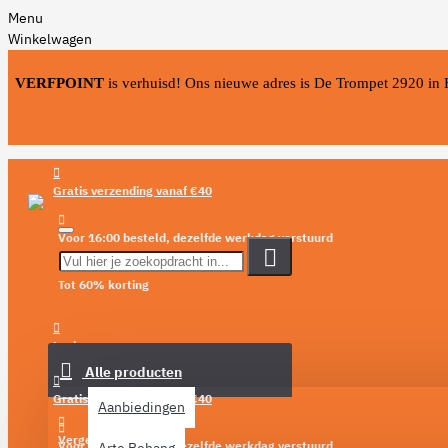
Menu
Winkelwagen
VERFPOINT
is verhuisd! Ons nieuwe adres is De Trompet 2920 in
Gratis verzending vanaf €40
Voor 16:00 besteld, dezelfde werkdag verstuurd
Tot 60% korting
Menu
Login
Alle producten
Verlanglijst
Gratis verzending vanaf €40
Aanbiedingen
Vergelijken
Voor 16:00 besteld, dezelfde werkdag verstuurd