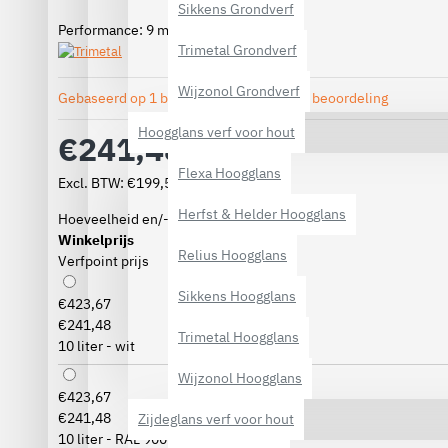
Sikkens Grondverf
2
Performance: 9 m
per liter
Trimetal Grondverf
Wijzonol Grondverf
Gebaseerd op 1 beoordeling(en).
-
Geef beoordeling
Hoogglans verf voor hout
€241,48
Flexa Hoogglans
Excl. BTW: €199,57
Herfst & Helder Hoogglans
Hoeveelheid en/-of kleur
Winkelprijs
Relius Hoogglans
Verfpoint prijs
Sikkens Hoogglans
€423,67
€241,48
Trimetal Hoogglans
10 liter - wit
Wijzonol Hoogglans
€423,67
€241,48
Zijdeglans verf voor hout
10 liter - RAL 9001 Crémewit