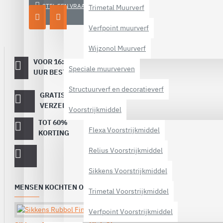
STEL EEN VRAAG
Trimetal Muurverf
Verfpoint muurverf
Wijzonol Muurverf
VOOR 16:00
Dezelfde
Speciale muurverven
werkdag
UUR BESTELD
verstuurd
Structuurverf en decoratieverf
GRATIS
Vanaf €
40,-
VERZENDING
Voorstrijkmiddel
TOT 60%
Op topmerken
Flexa Voorstrijkmiddel
verf!
KORTING
Relius Voorstrijkmiddel
Sikkens Voorstrijkmiddel
MENSEN KOCHTEN OOK
Trimetal Voorstrijkmiddel
Verfpoint Voorstrijkmiddel