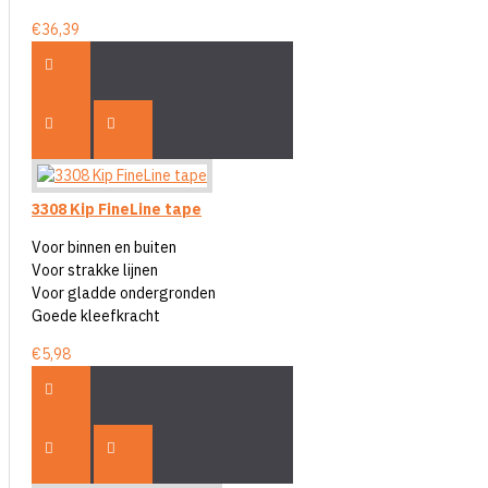
€36,39
3308 Kip FineLine tape
Voor binnen en buiten
Voor strakke lijnen
Voor gladde ondergronden
Goede kleefkracht
€5,98