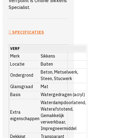
Verfpoint is Online Sikkens
Specialist.
SPECIFICATIES
VERF
Merk
Sikkens
Locatie
Buiten
Beton, Metselwerk,
Ondergrond
Steen, Stucwerk
Glansgraad
Mat
Basis
Watergedragen (acryl)
Waterdampdoorlatend,
Waterafstotend,
Extra
Gemakkelijk
eigenschappen
verwerkbaar,
Impregneermiddel
Dekking
Transparant