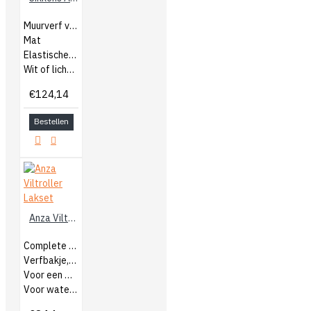
Muurverf voor buiten
Mat
Elastische muurverf
Wit of lichte kleuren
€124,14
Bestellen
Anza Viltroller Lakset
Complete verfset
Verfbakje, beugel en rollers
Voor een glad resultaat
Voor watergedragen en terpentine