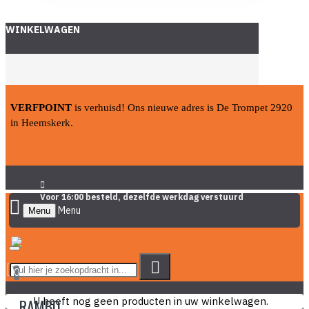
WINKELWAGEN
VERFPOINT
is verhuisd! Ons nieuwe adres is De Trompet 2920
in Heemskerk.
Voor 16:00 besteld, dezelfde werkdag verstuurd
Menu
0
U heeft nog geen producten in uw winkelwagen.
RAMBO