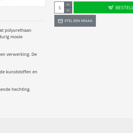
BESTEL
STEL EEN VRAAG
vat polyurethaan
gdurig mooie
g en verwerking. De
de kunststoffen en
kende hechting.