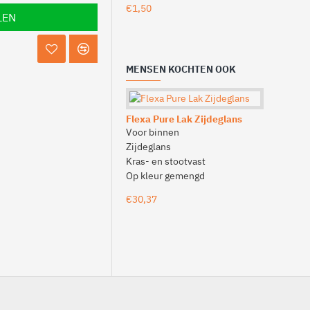
€1,50
€4,25
LEN
MENSEN KOCHTEN OOK
Flexa Pure Lak Zijdeglans
Voor binnen
Staalmees
2010
Zijdeglans
Platte kwa
Kras- en stootvast
Op kleur gemengd
Professio
€30,37
€8,15