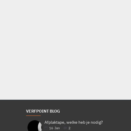
VERFPOINT BLOG
Afplaktape, welke heb je nodig?
16
Jan
2