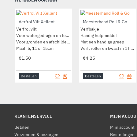
Verfrol Vilt Xellent
Meesterhand Roll & Go
Verfrol vilt
Verfbakje
Voor watergedragen en terpentine
Handig hulpmiddel
Voor gronden en afschilderen
Met een handige greep
Maat: 5, 11 of 15cm
Verf, roller en kwast in 1 hand
€1,50
€4,25
Bestellen
Bestellen
KLANTENSERVICE
MIJN ACCOU
Betalen
Mijn account
Verzenden & bezorgen
Bestellingen