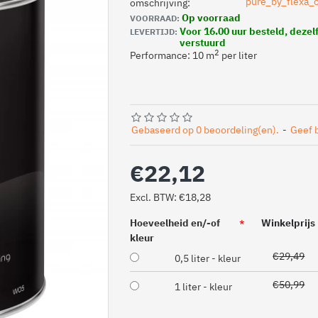
omschrijving:
Op voorraad
VOORRAAD:
Voor 16.00 uur besteld, deze
LEVERTIJD:
verstuurd
2
Performance: 10 m
per liter
Gebaseerd op 0 beoordeling(en).
-
Geef 
€22,12
Excl. BTW: €18,28
Hoeveelheid en/-of
Winkelprijs
kleur
€29,49
0,5 liter - kleur
€50,99
1 liter - kleur