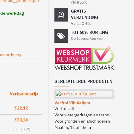
verstuurd
GRATIS
lfde werkdag
VERZENDING
Vanaf € 40,-
TOT 60% KORTING
Op topmerken verf!
beoordeling
GERELATEERDE PRODUCTEN
Verfpoint prijs
Verfrol Vilt Xellent
Meesterha
€22,12
Verfrol vilt
Verfbakje
Voor watergedragen en terpentine
Handig hu
€38,24
Voor gronden en afschilderen
Met een h
Maat: 5, 11 of 15cm
Verf, rolle