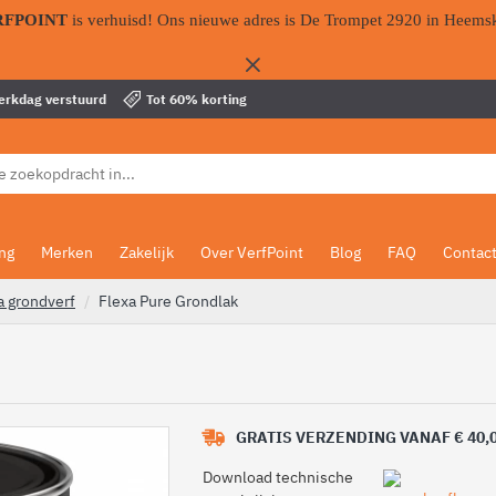
RFPOINT
is verhuisd! Ons nieuwe adres is De Trompet 2920 in Heems
werkdag verstuurd
Tot 60% korting
ing
Merken
Zakelijk
Over VerfPoint
Blog
FAQ
Contac
a grondverf
Flexa Pure Grondlak
GRATIS VERZENDING VANAF € 40,
Download technische