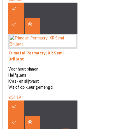
Trimetal Permacryl XR Semi
Brillant
Voor hout binnen
Halfglans
Kras- en slijtvast
Wit of op kleur gemengd
€54,19