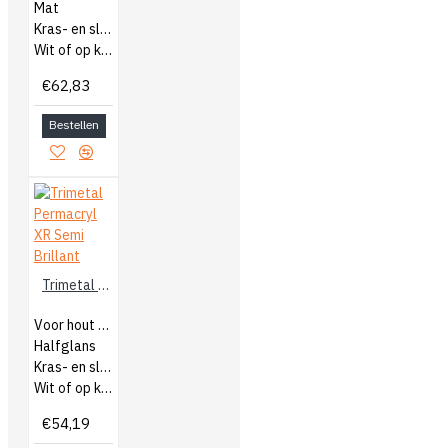
Mat
Kras- en slijtvast
Wit of op kleur gemengd
€62,83
Bestellen
Trimetal Permacryl XR Semi Brillant
Voor hout binnen
Halfglans
Kras- en slijtvast
Wit of op kleur gemengd
€54,19