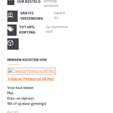
werkdag
UUR BESTELD
verstuurd
GRATIS
Vanaf €
40,-
VERZENDING
TOT 60%
Op topmerken
verf!
KORTING
MENSEN KOCHTEN OOK
Trimetal Permacryl XR Mat
Voor hout binnen
Mat
Kras- en slijtvast
Wit of op kleur gemengd
€62,83