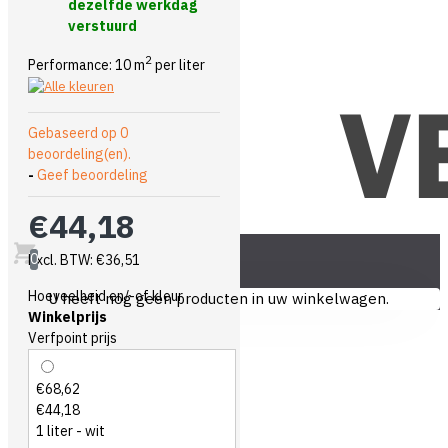
dezelfde werkdag
verstuurd
2
Performance: 10 m
per liter
Gebaseerd op 0
beoordeling(en).
-
Geef beoordeling
€44,18
0
Excl. BTW: €36,51
Hoeveelheid en/-of kleur
U heeft nog geen producten in uw winkelwagen.
Winkelprijs
Verfpoint prijs
€68,62
€44,18
1 liter - wit