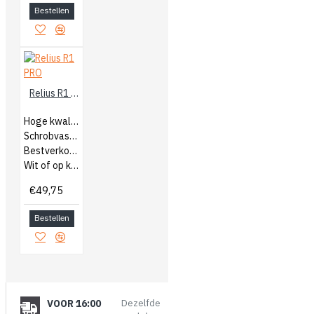
Bestellen
Relius R1 PRO
Hoge kwaliteit muurverf voor binnen
Schrobvast en dekkend klasse 1
Bestverkochte product van Relius
Wit of op kleur gemengd
€49,75
Bestellen
VOOR 16:00
Dezelfde