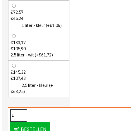
€72,57
€45,24
1 liter - kleur
(+€1,06)
€133,17
€105,90
2,5 liter - wit
(+€61,72)
€145,32
€107,43
2,5 liter - kleur
(+
€63,25)
OMSCHRIJVING
BESTELLEN