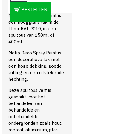
OMSCHRIJVING
BESTELLEN
Motip Deco Spray Paint is
een hoogglans lak in de
kleur RAL 9010, in een
spuitbus van 150ml of
400ml.
Motip Deco Spray Paint is
een decoratieve lak met
een hoge dekking, goede
vulling en een uitstekende
hechting.
Deze spuitbus verf is
geschikt voor het
behandelen van
behandelde en
onbehandelde
ondergronden zoals hout,
metaal, aluminium, glas,