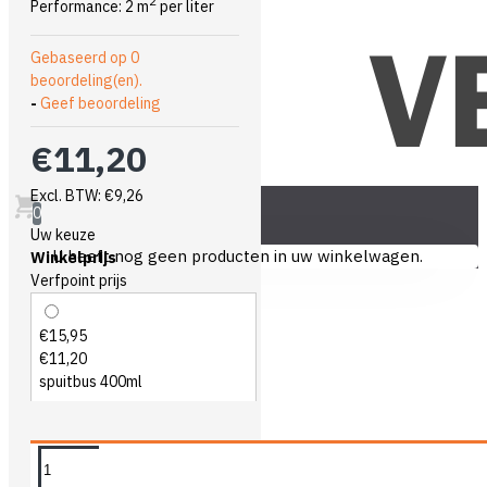
2
Performance: 2 m
per liter
Gebaseerd op 0
beoordeling(en).
-
Geef beoordeling
€11,20
Excl. BTW: €9,26
0
Uw keuze
U heeft nog geen producten in uw winkelwagen.
Winkelprijs
Verfpoint prijs
€15,95
€11,20
spuitbus 400ml