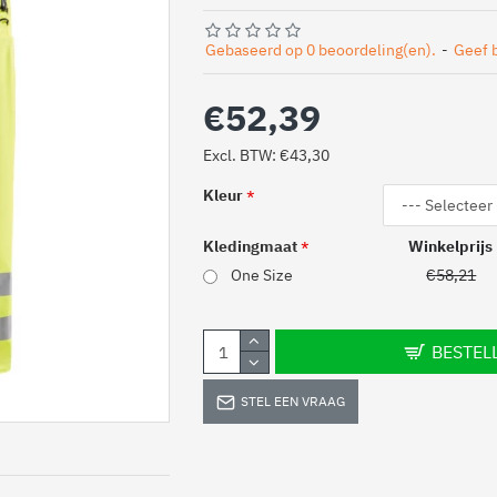
Gebaseerd op 0 beoordeling(en).
-
Geef 
€52,39
Excl. BTW: €43,30
Kleur
Kledingmaat
Winkelprijs
One Size
€58,21
BESTEL
STEL EEN VRAAG