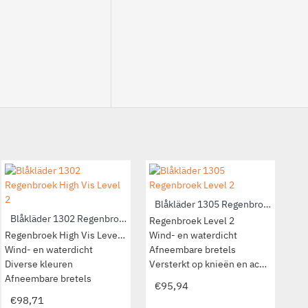
Blåkläder 4305 Regenjas Level 2
Blåkläder 1305 Regenbroek Level 2
Blåkläder 1302 Regenbroek High Vis Level 2
Regenjas Level 2
Regenbroek Level 2
Wind- en waterdicht
Regenbroek High Vis Level 2
Wind- en waterdicht
Diverse kleuren
Wind- en waterdicht
Afneembare bretels
Win
Diverse kleuren
Napoleonzak aan binnenkant
Versterkt op knieën en achterkant
Div
Afneembare bretels
€92,29
€95,94
€98,71
€