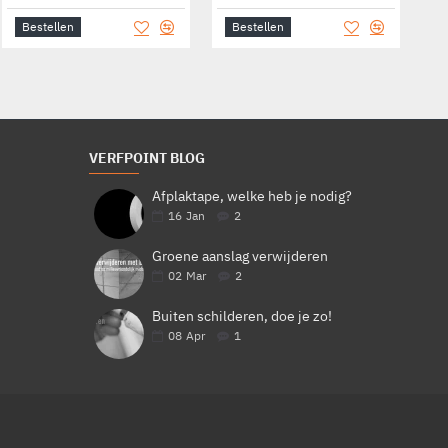
Bestellen
Bestellen
Bestellen
B
VERFPOINT BLOG
Afplaktape, welke heb je nodig?
16
Jan
2
Groene aanslag verwijderen
02
Mar
2
Buiten schilderen, doe je zo!
08
Apr
1