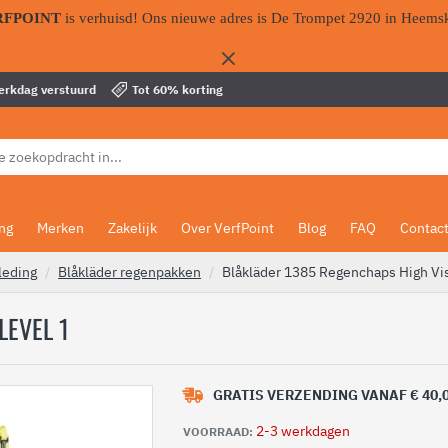
RFPOINT
is verhuisd! Ons nieuwe adres is De Trompet 2920 in Heems
werkdag verstuurd
Tot 60% korting
ing
Merken
Zakelijk
Over VerfPoint
Blog
FAQ
Contac
leding
Blåkläder regenpakken
Blåkläder 1385 Regenchaps High Vis
LEVEL 1
GRATIS VERZENDING VANAF € 40,
2-3 werkdagen
VOORRAAD: