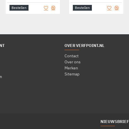
Bestellen
Bestellen
Bestellen
NT
OVER VERFPOINT.NL
Contact
Over ons
Merken
Sitemap
n
NIEUWSBRIEF