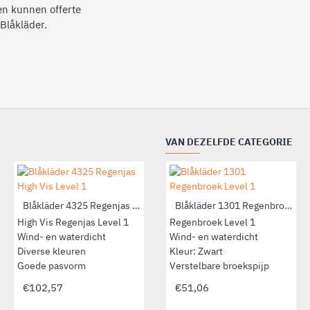
ten kunnen offerte
 Blåkläder.
VAN DEZELFDE CATEGORIE
Blåkläder 4325 Regenjas High Vis Level 1
Blåkläder 1301 Regenbroek Level 1
Blåkläder 1384 Regenbroek High Vis Level 1
High Vis Regenjas Level 1
Regenbroek Level 1
Wind- en waterdicht
Wind- en waterdicht
Regenbroek High Vis Level 1
Diverse kleuren
Wind- en waterdicht
Kleur: Zwart
Goede pasvorm
Verstelbare broekspijp
Verstelbare broekspijp
Elastiek in de taille
€102,57
€51,06
€56,26