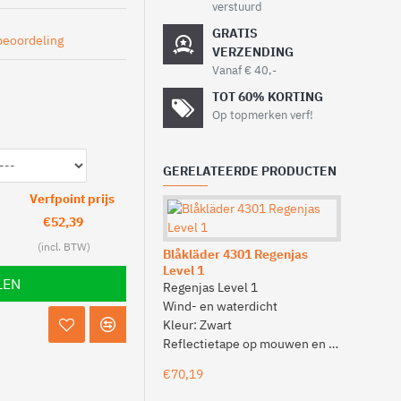
verstuurd
GRATIS
beoordeling
VERZENDING
Vanaf € 40,-
TOT 60% KORTING
Op topmerken verf!
GERELATEERDE PRODUCTEN
Verfpoint prijs
€52,39
Blåkläder 4301 Regenjas
Blåkläder
Level 1
Level 1
LEN
Regenjas Level 1
Regenbroe
Wind- en waterdicht
Wind- en 
Kleur: Zwart
Kleur: Zwa
Reflectietape op mouwen en rug
Verstelbar
€70,19
€51,06