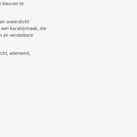
e kleuren te
en waterdicht
 een karabijnhaak, die
n en verstelbare
icht, ademend,