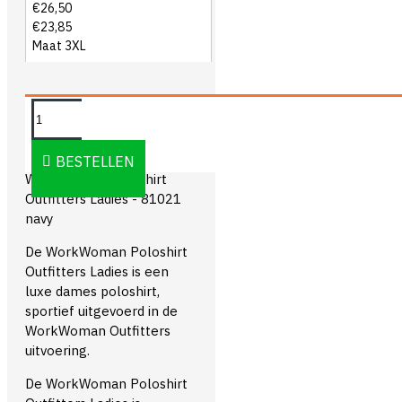
€26,50
€23,85
Maat 3XL
OMSCHRIJVING
BESTELLEN
WorkWoman Poloshirt
Outfitters Ladies - 81021
navy
De WorkWoman Poloshirt
Outfitters Ladies is een
luxe dames poloshirt,
sportief uitgevoerd in de
WorkWoman Outfitters
uitvoering.
De WorkWoman Poloshirt