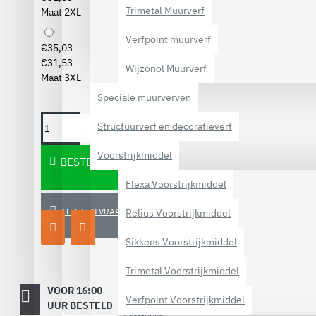
Trimetal Muurverf
Maat 2XL
Verfpoint muurverf
€35,03
€31,53
Wijzonol Muurverf
Maat 3XL
Speciale muurverven
Structuurverf en decoratieverf
Voorstrijkmiddel
BESTELLEN
Flexa Voorstrijkmiddel
STEL EEN VRAAG
Relius Voorstrijkmiddel
Sikkens Voorstrijkmiddel
Trimetal Voorstrijkmiddel
VOOR 16:00
Dezelfde
Verfpoint Voorstrijkmiddel
werkdag
UUR BESTELD