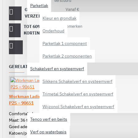
verstuurd
Parketlak
GRATIS
Vanaf €
40,-
VERZENDING
Kleur en grondlak
TOT 60%
Op topmerken
Onderhoud
verf!
KORTING
Parketlak 1 component
Parketlak 2 componenten
GERELATEERDE PRODUCTEN
Schakelverf en systeemverf
Sikkens Schakelverf en systeemverf
Trimetal Schakelverf en systeemverf
Workman Ladies Stretch Worker
P2S – 90651
Wijzonol Schakelverf en systeemverf
Comfortabele werkbroek
Tenco verf en beits
Maat: 36 t/m 44
Goed ademend
Verf op waterbasis
Katoen/polyester