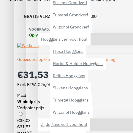
Sikkens Grondverf
Trimetal Grondverf
GRATIS VERZENDING VANAF € 40,00
Wijzonol Grondverf
VOORRAAD:
Op voorraad
Hoogglans verf voor hout
Flexa Hoogglans
Gebaseerd op 0 beoordeling(en).
-
Geef beoordeling
Herfst & Helder Hoogglans
€31,53
Relius Hoogglans
Excl. BTW: €26,06
Sikkens Hoogglans
Maat
Trimetal Hoogglans
Winkelprijs
Verfpoint prijs
Wijzonol Hoogglans
€35,03
Zijdeglans verf voor hout
€31,53