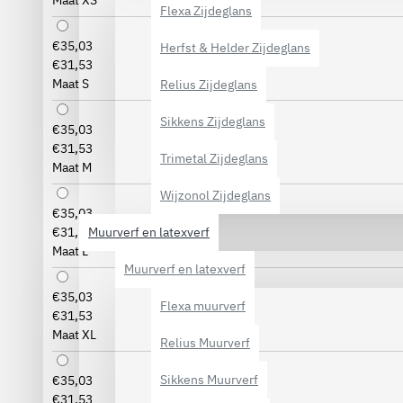
Maat XS
Flexa Zijdeglans
€35,03
Herfst & Helder Zijdeglans
€31,53
Maat S
Relius Zijdeglans
Sikkens Zijdeglans
€35,03
€31,53
Trimetal Zijdeglans
Maat M
Wijzonol Zijdeglans
€35,03
Muurverf en latexverf
€31,53
Maat L
Muurverf en latexverf
€35,03
Flexa muurverf
€31,53
Maat XL
Relius Muurverf
Sikkens Muurverf
€35,03
€31,53