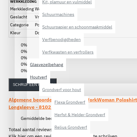
WERKKLEDING
Kit, plamuur en vulmiddel
Merkkleding
Workman
Schuurmachines
Geslacht
Vrouw
Categorie
Poloshirt
Schuurpapier en schoonmaakmiddel
Kleur
Donkerblauw
Verfbenodigdheden
0%
0%
Verfkwasten en verfrollers
0%
0%
Glasvezelbehang
0%
Houtverf
SCHRIJF EEN REVIEW
Grondverf voor hout
Algemene beoordelingen van de
WorkWoman Poloshirt 
Flexa Grondverf
Longsleeve - 81023
Herfst & Helder Grondverf
Gemiddelde beoordeling:
(0)
Relius Grondverf
Totaal aantal reviews (0)
Klik hier om een review over dit product te schrijven.