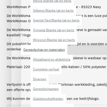
Relius Blanke lak en beits
WorkWoman Poloshirt Outfitters Longsleeve - 81023 Navy
Sikkens Blanke lak en beits
De WorkWoman Poloshirt Outfitters Longsleeve is een luxe pol
Svensk Färg Blanke lak en beits
WorkWoman Outfitters collectie.
De WorkWoman Poloshirt Outfitters Longsleeve is gemaakt v
Trimetal Blanke lak en beits
kwaliteit 'ringspun' gekamd katoen.
Wijzonol Blanke lak en beits
Dit poloshirt heeft een verstevigde knopenlijst en is voorzien v
onderkant.
Gereedschap en materialen
De WorkWoman Poloshirt Outfitters Longsleeve is wasbaar op
Afplakband en afdekfolie
Materiaal: 220 grams, 50% kwaliteits-katoen / 50% polyester
Complete verfset
Diversen
Verfpoint is officieel dealer van Workman werkkleding, zakel
Gereedschappen
een offerte opvragen per e-mail.
Wij kunnen de werkkleding voorzien van uw bedrijfslogo.
Glasbenodigdheden