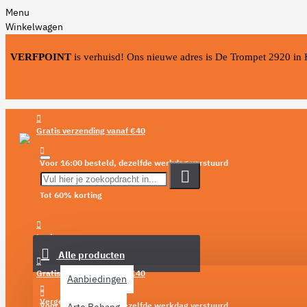
Menu
Winkelwagen
VERFPOINT
is verhuisd! Ons nieuwe adres is De Trompet 2920 in
Gratis verzending vanaf €40
Voor 16:00 besteld, dezelfde werkdag verstuurd
Tot 60% korting
Menu
Login
Alle producten
Verlanglijst
Gratis verzending vanaf €40
Aanbiedingen
Vergelijken
Voor 16:00 besteld, dezelfde werkdag verstuurd