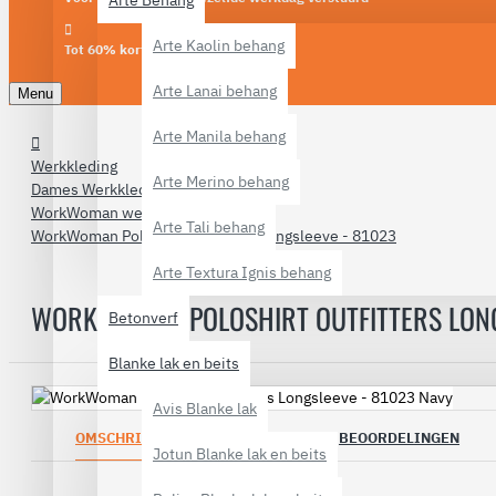
Arte Behang
Arte Kaolin behang
Tot 60% korting
Arte Lanai behang
Menu
Arte Manila behang
Werkkleding
Arte Merino behang
Dames Werkkleding
WorkWoman werkkleding
Arte Tali behang
WorkWoman Poloshirt Outfitters Longsleeve - 81023
Arte Textura Ignis behang
WORKWOMAN POLOSHIRT OUTFITTERS LONG
Betonverf
Blanke lak en beits
Avis Blanke lak
OMSCHRIJVING
SPECIFICATIES
BEOORDELINGEN
Jotun Blanke lak en beits