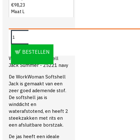
€98,23
Maat L
OMSCHRIJVING
BESTELLEN
WorkWoman Softshell
Jack Summer - 25221 navy
De WorkWoman Softshell
Jack is gemaakt van een
zeer goed ademende stof.
De softshell jas is
winddicht en
waterafstotend, en heeft 2
steekzakken met rits en
een afsluitbare borstzak.
De jas heeft een ideale