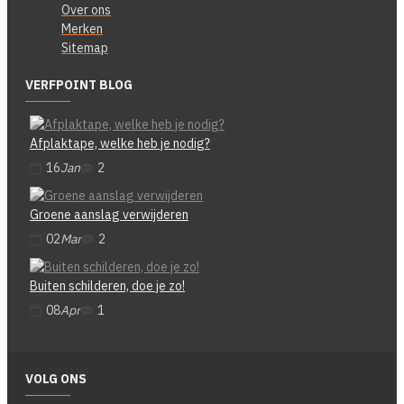
Over ons
Merken
Sitemap
VERFPOINT BLOG
Afplaktape, welke heb je nodig?
16
Jan
2
Groene aanslag verwijderen
02
Mar
2
Buiten schilderen, doe je zo!
08
Apr
1
VOLG ONS