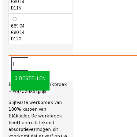
€80,14
D116
€89,04
€80,14
D120
OMSCHRIJVING
BESTELLEN
Blåkläder 1531 Werkbroek
– Wit/Donkergrijs
Slijtvaste werkbroek van
100% katoen van
Blåkläder. De werkbroek
heeft een uitstekend
absorptievermogen, dit
voorkomt dat er verf op uw