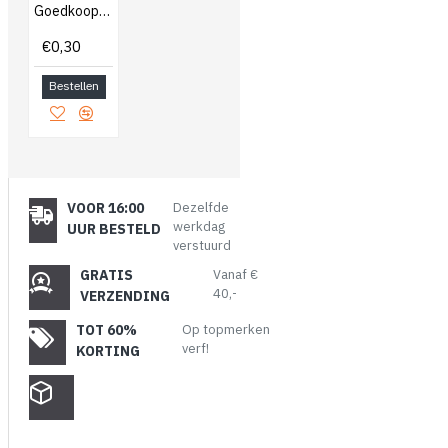
Goedkoop bijbestellen
€0,30
Bestellen
VOOR 16:00
Dezelfde
werkdag
UUR BESTELD
verstuurd
GRATIS
Vanaf €
40,-
VERZENDING
TOT 60%
Op topmerken
verf!
KORTING