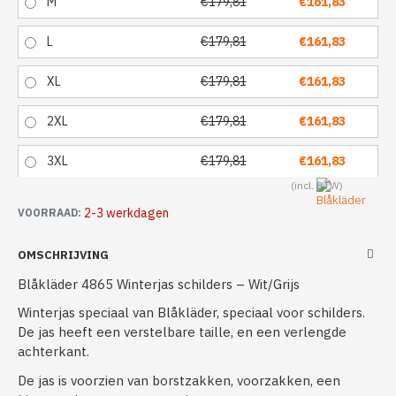
M
€179,81
€161,83
L
€179,81
€161,83
XL
€179,81
€161,83
2XL
€179,81
€161,83
3XL
€179,81
€161,83
2-3 werkdagen
VOORRAAD:
OMSCHRIJVING
Blåkläder 4865 Winterjas schilders – Wit/Grijs
Winterjas speciaal van Blåkläder, speciaal voor schilders.
De jas heeft een verstelbare taille, en een verlengde
achterkant.
De jas is voorzien van borstzakken, voorzakken, een