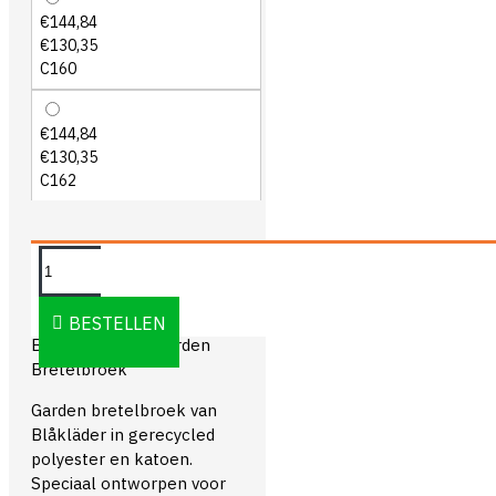
€144,84
€130,35
C160
€144,84
€130,35
C162
OMSCHRIJVING
BESTELLEN
Blåkläder 2654 Garden
Bretelbroek
Garden bretelbroek van
Blåkläder in gerecycled
polyester en katoen.
Speciaal ontworpen voor