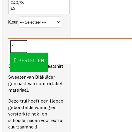
€40,78
4XL
Kleur
OMSCHRIJVING
BESTELLEN
Blåkläder 3401 Sweatshirt
Sweater van Blåkläder
gemaakt van comfortabel
materiaal.
Deze trui heeft een fleece
geborstelde voering en
versterkte nek- en
schoudernaden voor extra
duurzaamheid.