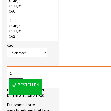
€148,71
€133,84
C60
€148,71
€133,84
C62
Kleur
OMSCHRIJVING
BESTELLEN
Blåkläder 1992 Short
Denim Stretch X1900
Duurzame korte
werkbroek van Blåkläder