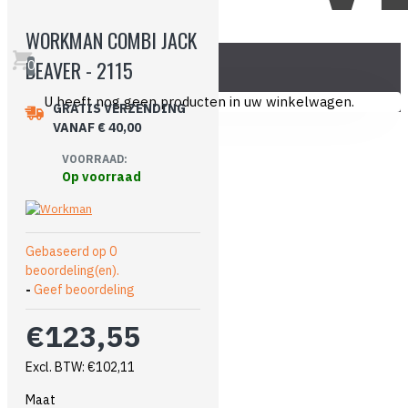
WORKMAN COMBI JACK
BEAVER - 2115
0
U heeft nog geen producten in uw winkelwagen.
GRATIS VERZENDING
VANAF € 40,00
VOORRAAD:
Op voorraad
Gebaseerd op 0
beoordeling(en).
-
Geef beoordeling
€123,55
Excl. BTW: €102,11
Maat