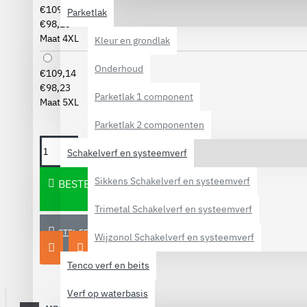
€109,14
Parketlak
€98,23
Maat 4XL
Kleur en grondlak
Onderhoud
€109,14
€98,23
Parketlak 1 component
Maat 5XL
Parketlak 2 componenten
Schakelverf en systeemverf
Sikkens Schakelverf en systeemverf
BESTELLEN
Trimetal Schakelverf en systeemverf
STEL EEN VRAAG
Wijzonol Schakelverf en systeemverf
Tenco verf en beits
Verf op waterbasis