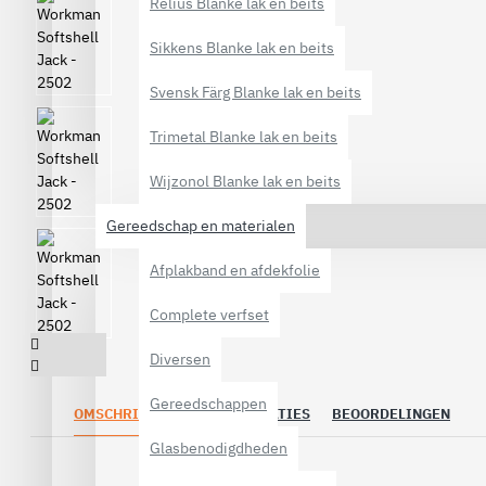
Relius Blanke lak en beits
Sikkens Blanke lak en beits
Svensk Färg Blanke lak en beits
Trimetal Blanke lak en beits
Wijzonol Blanke lak en beits
Gereedschap en materialen
Afplakband en afdekfolie
Complete verfset
Diversen
Gereedschappen
OMSCHRIJVING
SPECIFICATIES
BEOORDELINGEN
Glasbenodigdheden