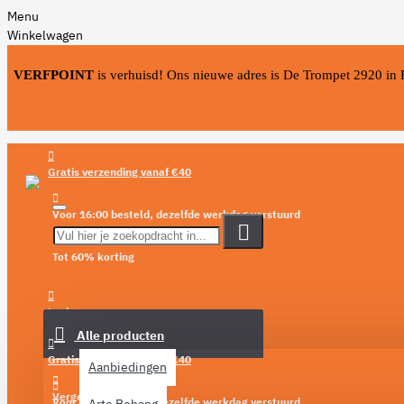
Menu
Winkelwagen
VERFPOINT
is verhuisd! Ons nieuwe adres is De Trompet 2920 in
Gratis verzending vanaf €40
Voor 16:00 besteld, dezelfde werkdag verstuurd
Tot 60% korting
Menu
Login
Alle producten
Verlanglijst
Gratis verzending vanaf €40
Aanbiedingen
Vergelijken
Voor 16:00 besteld, dezelfde werkdag verstuurd