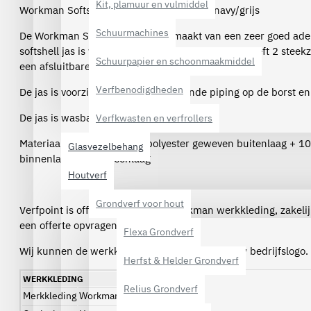
Kit, plamuur en vulmiddel
Workman Softshell Jack Summer - 2502 navy/grijs
Schuurmachines
De Workman Softshell Jack is gemaakt van een zeer goed ade
softshell jas is winddicht en waterafstotend, en heeft 2 steek
Schuurpapier en schoonmaakmiddel
een afsluitbare borstzak.
Verfbenodigdheden
De jas is voorzien van een reflecterende piping op de borst en
De jas is wasbaar tot 40 graden.
Verfkwasten en verfrollers
Materiaal: Softshell, 100% polyester geweven buitenlaag + 1
Glasvezelbehang
binnenlaag + PU tussenlaag
Houtverf
Grondverf voor hout
Verfpoint is officieel dealer van Workman werkkleding, zakel
een offerte opvragen per e-mail.
Flexa Grondverf
Wij kunnen de werkkleding ook voorzien van uw bedrijfslogo.
Herfst & Helder Grondverf
WERKKLEDING
Relius Grondverf
Merkkleding
Workman