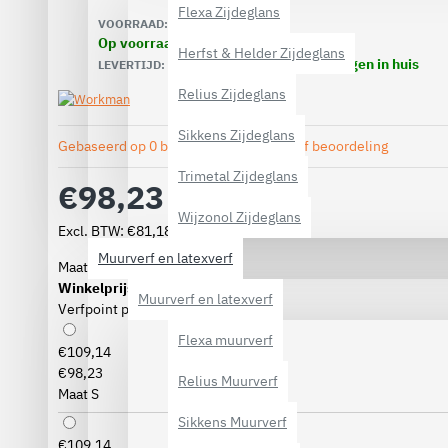
Flexa Zijdeglans
VOORRAAD:
Op voorraad
Herfst & Helder Zijdeglans
Voor 16.00 uur besteld, morgen in huis
LEVERTIJD:
Relius Zijdeglans
Sikkens Zijdeglans
Gebaseerd op 0 beoordeling(en).
-
Geef beoordeling
Trimetal Zijdeglans
€98,23
Wijzonol Zijdeglans
Excl. BTW: €81,18
Muurverf en latexverf
Maat
Winkelprijs
Muurverf en latexverf
Verfpoint prijs
Flexa muurverf
€109,14
€98,23
Relius Muurverf
Maat S
Sikkens Muurverf
€109,14