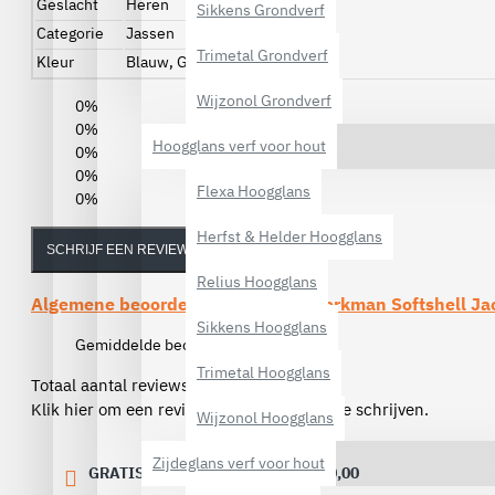
Geslacht
Heren
Sikkens Grondverf
Categorie
Jassen
Trimetal Grondverf
Kleur
Blauw, Grijs
Wijzonol Grondverf
0%
0%
Hoogglans verf voor hout
0%
0%
Flexa Hoogglans
0%
Herfst & Helder Hoogglans
SCHRIJF EEN REVIEW
Relius Hoogglans
Algemene beoordelingen van de
Workman Softshell Ja
Sikkens Hoogglans
Gemiddelde beoordeling:
(0)
Trimetal Hoogglans
Totaal aantal reviews (0)
Klik hier om een review over dit product te schrijven.
Wijzonol Hoogglans
Zijdeglans verf voor hout
GRATIS VERZENDING VANAF € 40,00