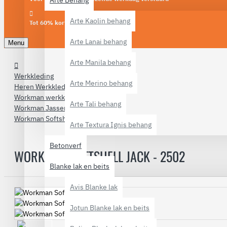
Arte Behang
Arte Kaolin behang
Tot 60% korting
Arte Lanai behang
Menu
Arte Manila behang
Werkkleding
Arte Merino behang
Heren Werkkleding
Workman werkkleding
Arte Tali behang
Workman Jassen
Workman Softshell Jack - 2502
Arte Textura Ignis behang
Betonverf
WORKMAN SOFTSHELL JACK - 2502
Blanke lak en beits
Avis Blanke lak
Jotun Blanke lak en beits