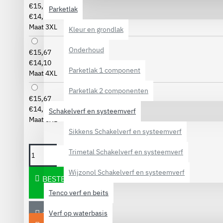
€15,67
Parketlak
€14,10
Maat 3XL
Kleur en grondlak
Onderhoud
€15,67
€14,10
Parketlak 1 component
Maat 4XL
Parketlak 2 componenten
€15,67
€14,10
Schakelverf en systeemverf
Maat 5XL
Sikkens Schakelverf en systeemverf
Trimetal Schakelverf en systeemverf
Wijzonol Schakelverf en systeemverf
BESTELLEN
Tenco verf en beits
Verf op waterbasis
STEL EEN VRAAG