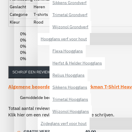
Sikkens Grondverf
Geslacht
Heren
Categorie
T-shirts
Trimetal Grondverf
Kleur
Rood
Wijzonol Grondverf
0%
Hoogglans verf voor hout
0%
0%
Flexa Hoogglans
0%
0%
Herfst & Helder Hoogglans
SCHRIJF EEN REVIEW
Relius Hoogglans
Algemene beoordelingen van de
Workman T-Shirt Heav
Sikkens Hoogglans
Gemiddelde beoordeling:
(0)
Trimetal Hoogglans
Totaal aantal reviews (0)
Wijzonol Hoogglans
Klik hier om een review over dit product te schrijven.
Zijdeglans verf voor hout
GRATIS VERZENDING VANAF € 40,00