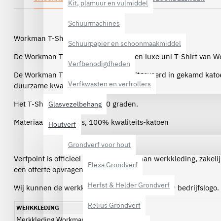
Kit, plamuur en vulmiddel
Schuurmachines
Workman T-Shirt Heavy Duty - 0303 rood
Schuurpapier en schoonmaakmiddel
De Workman T-Shirt Heavy Duty is een luxe uni T-Shirt van 
Verfbenodigdheden
De Workman T-Shirt Heavy Duty is uitgevoerd in gekamd kato
Verfkwasten en verfrollers
duurzame kwaliteit.
Het T-Shirt is wasbaar tot 40 graden.
Glasvezelbehang
Materiaal: 190 grams, 100% kwaliteits-katoen
Houtverf
Grondverf voor hout
Verfpoint is officieel dealer van Workman werkkleding, zakel
Flexa Grondverf
een offerte opvragen per e-mail.
Herfst & Helder Grondverf
Wij kunnen de werkkleding ook voorzien van uw bedrijfslogo.
Relius Grondverf
WERKKLEDING
Merkkleding
Workman