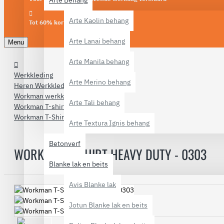
Arte Behang
Arte Kaolin behang
Tot 60% korting
Arte Lanai behang
Menu
Arte Manila behang
Werkkleding
Arte Merino behang
Heren Werkkleding
Workman werkkleding
Arte Tali behang
Workman T-shirts
Workman T-Shirt Heavy Duty - 0303
Arte Textura Ignis behang
Betonverf
WORKMAN T-SHIRT HEAVY DUTY - 0303
Blanke lak en beits
Avis Blanke lak
Jotun Blanke lak en beits