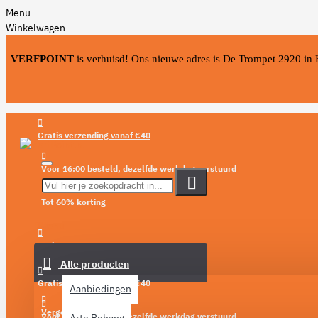
Menu
Winkelwagen
VERFPOINT
is verhuisd! Ons nieuwe adres is De Trompet 2920 in
Gratis verzending vanaf €40
Voor 16:00 besteld, dezelfde werkdag verstuurd
Tot 60% korting
Menu
Login
Alle producten
Verlanglijst
Gratis verzending vanaf €40
Aanbiedingen
Vergelijken
Voor 16:00 besteld, dezelfde werkdag verstuurd