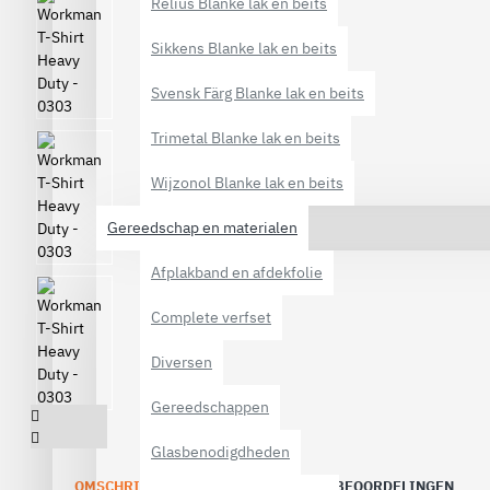
Relius Blanke lak en beits
Sikkens Blanke lak en beits
Svensk Färg Blanke lak en beits
Trimetal Blanke lak en beits
Wijzonol Blanke lak en beits
Gereedschap en materialen
Afplakband en afdekfolie
Complete verfset
Diversen
Gereedschappen
Glasbenodigdheden
OMSCHRIJVING
SPECIFICATIES
BEOORDELINGEN