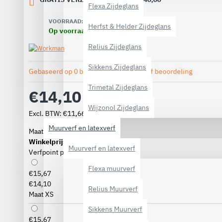
Flexa Zijdeglans
VOORRAAD:
Herfst & Helder Zijdeglans
Op voorraad
Relius Zijdeglans
Sikkens Zijdeglans
Gebaseerd op 0 beoordeling(en).
-
Geef beoordeling
Trimetal Zijdeglans
€14,10
Wijzonol Zijdeglans
Excl. BTW: €11,66
Muurverf en latexverf
Maat
Winkelprijs
Muurverf en latexverf
Verfpoint prijs
Flexa muurverf
€15,67
€14,10
Relius Muurverf
Maat XS
Sikkens Muurverf
€15,67