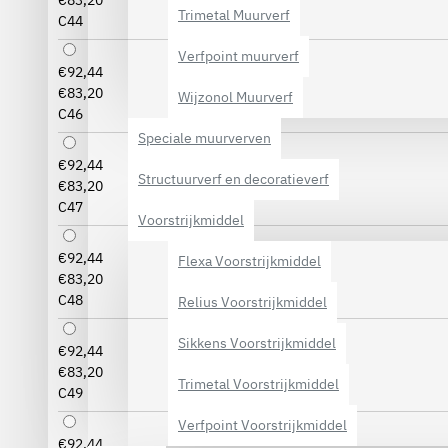
€83,20
Trimetal Muurverf
C44
Verfpoint muurverf
€92,44
€83,20
Wijzonol Muurverf
C46
Speciale muurverven
€92,44
Structuurverf en decoratieverf
€83,20
C47
Voorstrijkmiddel
€92,44
Flexa Voorstrijkmiddel
€83,20
C48
Relius Voorstrijkmiddel
Sikkens Voorstrijkmiddel
€92,44
€83,20
Trimetal Voorstrijkmiddel
C49
Verfpoint Voorstrijkmiddel
€92,44