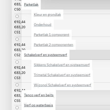
€83,20
Parketlak
C50
Kleur en grondlak
€92,44
Onderhoud
€83,20
C51
Parketlak 1 component
Parketlak 2 componenten
€92,44
€83,20
Schakelverf en systeemverf
C52
Sikkens Schakelverf en systeemverf
€92,44
€83,20
Trimetal Schakelverf en systeemverf
C53
Wijzonol Schakelverf en systeemverf
€92,44
Tenco verf en beits
€83,20
C55
Verf op waterbasis