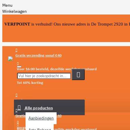
Menu
Winkelwagen
VERFPOINT
is verhuisd! Ons nieuwe adres is De Trompet 2920 in
Gratis verzending vanaf €40
Voor 16:00 besteld, dezelfde werkdag verstuurd
Tot 60% korting
Menu
Login
Alle producten
Verlanglijst
Gratis verzending vanaf €40
Aanbiedingen
Vergelijken
Voor 16:00 besteld, dezelfde werkdag verstuurd