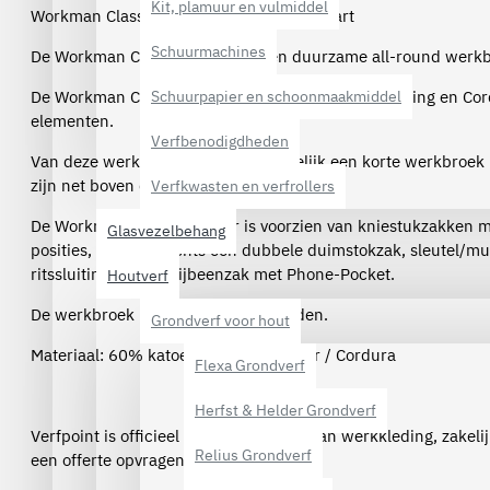
Kit, plamuur en vulmiddel
Workman Classic Worker - 1074 grijs/zwart
Schuurmachines
De Workman Classic Worker is een duurzame all-round werkb
De Workman Classic Worker heeft een taille verstelling en Co
Schuurpapier en schoonmaakmiddel
elementen.
Verfbenodigdheden
Van deze werkbroek kun je gemakkelijk een korte werkbroek
zijn net boven de knie afritsbaar.
Verfkwasten en verfrollers
De Workman Classic Worker is voorzien van kniestukzakken m
Glasvezelbehang
posities, links en rechts een dubbele duimstokzak, sleutel/m
ritssluiting en een dijbeenzak met Phone-Pocket.
Houtverf
De werkbroek is wasbaar tot 40 graden.
Grondverf voor hout
Materiaal: 60% katoen / 40% polyester / Cordura
Flexa Grondverf
Herfst & Helder Grondverf
Verfpoint is officieel dealer van Workman werkkleding, zakel
Relius Grondverf
een offerte opvragen per e-mail.