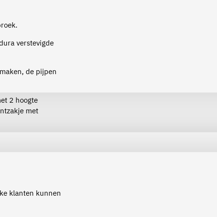
roek.
rdura verstevigde
 maken, de pijpen
et 2 hoogte
untzakje met
ijke klanten kunnen