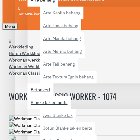
Arte Behang
Arte Kaolin behang
Tot 60% korting
Arte Lanai behang
Menu
Arte Manila behang
Werkkleding
Arte Merino behang
Heren Werkkleding
Workman werkkleding
Arte Tali behang
Workman Werkbroeken
Workman Classic Worker - 1074
Arte Textura Ignis behang
Betonverf
WORKMAN CLASSIC WORKER - 1074
Blanke lak en beits
Avis Blanke lak
Jotun Blanke lak en beits