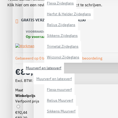
Flexa Zijdeglans
Klik hier om een review over dit product te schrijven.
Herfst & Helder Zijdeglans
GRATIS VERZENDING VANAF € 40,00
Relius Zijdeglans
VOORRAAD:
Sikkens Zijdeglans
Op voorraad
Trimetal Zijdeglans
Wijzonol Zijdeglans
Gebaseerd op 0 beoordeling(en).
-
Geef beoordeling
Muurverf en latexverf
€83,20
Muurverf en latexverf
Excl. BTW: €68,76
Flexa muurverf
Maat
Winkelprijs
Relius Muurverf
Verfpoint prijs
Sikkens Muurverf
€92,44