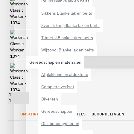
Relius Blanke lak en beits
Sikkens Blanke lak en beits
Svensk Färg Blanke lak en beits
Trimetal Blanke lak en beits
Wijzonol Blanke lak en beits
Gereedschap en materialen
Afplakband en afdekfolie
Complete verfset
Diversen
Gereedschappen
OMSCHRIJVING
SPECIFICATIES
BEOORDELINGEN
Glasbenodigdheden