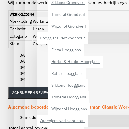
Wij kunnen de werkkleding ook voorzien van uw bedrijfslogo.
Sikkens Grondverf
Trimetal Grondverf
WERKKLEDING
Merkkleding
Workman
Wijzonol Grondverf
Geslacht
Heren
Categorie
Werkbroeken
Hoogglans verf voor hout
Kleur
Grijs, Zwart
Flexa Hoogglans
0%
0%
Herfst & Helder Hoogglans
0%
0%
Relius Hoogglans
0%
Sikkens Hoogglans
SCHRIJF EEN REVIEW
Trimetal Hoogglans
Algemene beoordelingen van de
Workman Classic Work
Wijzonol Hoogglans
Gemiddelde beoordeling:
(0)
Zijdeglans verf voor hout
Totaal aantal reviews (0)