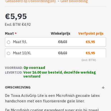
Gebaseerd op 0 beoordeling(en).
-
Geef beoordeling
€5,95
Excl. BTW: €4,92
Maat
Winkelprijs
Verfpoint prijs
Maat 9/L
€8,03
€5,95
Maat 10/XL
€8,03
€5,95
Op voorraad
VOORRAAD:
Voor 16.00 uur besteld, dezelfde werkdag
LEVERTIJD:
verstuurd
OMSCHRIJVING
De Towa ActivGrip Lite is een Microfinish gecoate latex
handschoen met een fluoriserende gele liner.
De Microfinish coating garandeerd super grip bij zowel