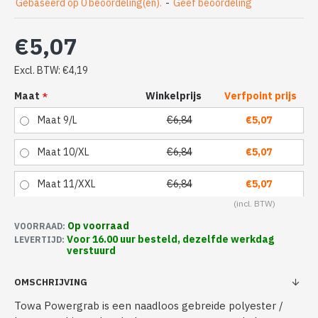
Gebaseerd op 0 beoordeling(en).
-
Geef beoordeling
€5,07
Excl. BTW: €4,19
Maat
Winkelprijs
Verfpoint prijs
Maat 9/L
€6,84
€5,07
Maat 10/XL
€6,84
€5,07
Maat 11/XXL
€6,84
€5,07
Op voorraad
VOORRAAD:
Voor 16.00 uur besteld, dezelfde werkdag
LEVERTIJD:
verstuurd
OMSCHRIJVING
Towa Powergrab is een naadloos gebreide polyester /