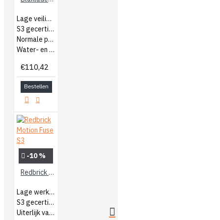
Lage veiligheidsschoenen
S3 gecertificeerd
Normale pasvorm
Water- en olie afstotend
€110,42
Bestellen
-10 %
Redbrick Motion Fuse S3
Lage werkschoenen
S3 gecertificeerd
Uiterlijk van een sneaker