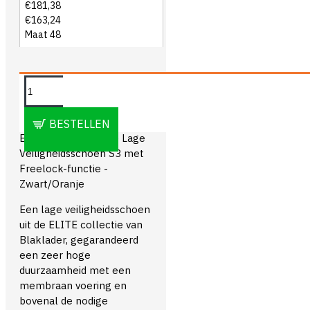
€181,38
€163,24
Maat 48
OMSCHRIJVING
BESTELLEN
Blåkläder 2454 Elite Lage
Veiligheidsschoen S3 met
Freelock-functie -
Zwart/Oranje
Een lage veiligheidsschoen
uit de ELITE collectie van
Blaklader, gegarandeerd
een zeer hoge
duurzaamheid met een
membraan voering en
bovenal de nodige