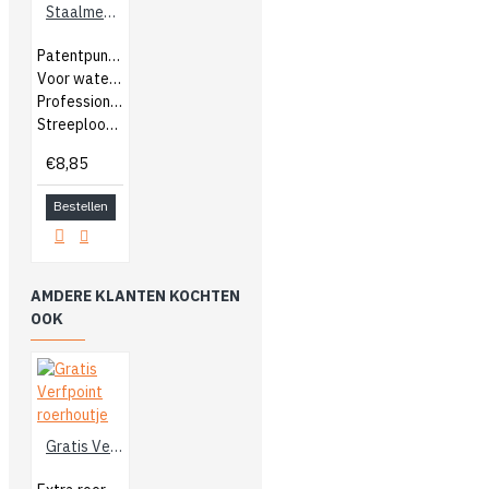
Staalmeester Patentpuntkwast 2020
Patentpuntkwast
Voor watergedragen en terpentine
Professionele kwast
Streeploos eindresultaat
€8,85
Bestellen
AMDERE KLANTEN KOCHTEN
OOK
Gratis Verfpoint roerhoutje