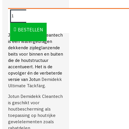
OMSCHRIJVING
BESTELLEN
Jotun Demidekk Cleantech
is een watergedragen
dekkende zijdeglanzende
beits voor binnen en buiten
die de houtstructuur
accentueert. Het is de
opvolger én de verbeterde
versie van Jotun
Demidekk
Ultimate Täckfärg.
Jotun Demidekk Cleantech
is geschikt voor
houtbescherming als
toepassing op houtrijke
gevelelementen zoals
rabatdelen,