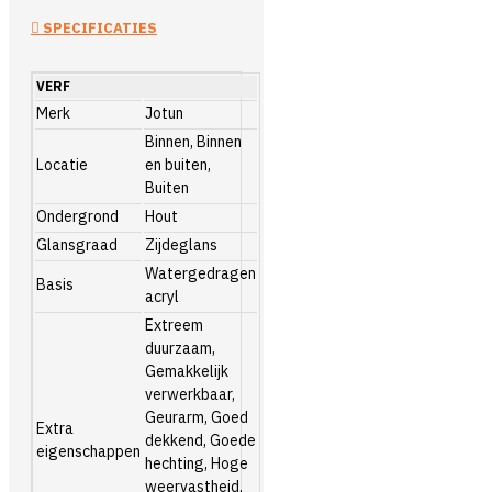
SPECIFICATIES
VERF
Merk
Jotun
Binnen, Binnen
Locatie
en buiten,
Buiten
Ondergrond
Hout
Glansgraad
Zijdeglans
Watergedragen
Basis
acryl
Extreem
duurzaam,
Gemakkelijk
verwerkbaar,
Geurarm, Goed
Extra
dekkend, Goede
eigenschappen
hechting, Hoge
weervastheid,