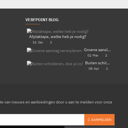
VERFPOINT BLOG
Afplaktape, welke heb je nodig?
16
Jan
2
Groene aanslag verwijderen
02
Mar
2
Buiten schilderen, doe je zo!
08
Apr
1
gte van nieuws en aanbiedingen door u aan te melden voor onze
AANMELDEN