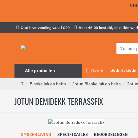
VE
Gratis verzending vanaf €40
Voor 16:00 besteld, dezelfde wer
Home
Bedrijfskledin
Alle producten
Blanke lak en beits
Jotun Blanke lak en beits
Jotun
JOTUN DEMIDEKK TERRASSFIX
OMSCHRIJVING
SPECIFICATIES
BEOORDELINGEN