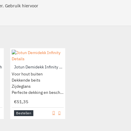
r. Gebruik hiervoor
h
Jotun Demidekk Infinity Details
Jotun Demidekk Infinity Pure Matt
Voor hout buiten
Voor hout buiten
Dekkende beits
Watergedragen beits
Zijdeglans
Extra mat
Perfecte dekking en bescherming
Accentueert de houtnerf
€51,35
€50,90
Bestellen
Bestellen