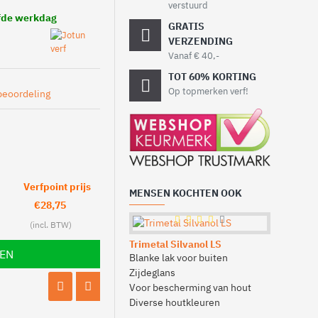
verstuurd
lfde werkdag
GRATIS
VERZENDING
Vanaf € 40,-
TOT 60% KORTING
Op topmerken verf!
beoordeling
Verfpoint prijs
MENSEN KOCHTEN OOK
€28,75
Trimetal Silvanol LS
Verfemm
LEN
Blanke lak voor buiten
Kunststof
Zijdeglans
Handige r
Voor bescherming van hout
Met hengs
Diverse houtkleuren
Maat: 8 of 