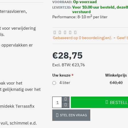
Op voorraad
VOORRAAD:
Voor 10.00 uur besteld, deze
LEVERTIJD:
terrasvloeren,
verstuurd
2
Performance: 8-10 m
per liter
t voor verwijdering
ls.
Gebaseerd op 0 beoordeling(en).
-
Geef 
e oppervlakken er
€28,75
Excl. BTW: €23,76
Uw keuze
Winkelprijs
4 liter
€40,40
bak voor het
 gelijkmatig over het
BESTEL
Demidekk Terrassfix
STEL EEN VRAAG
 vuil, schimmel e.d.