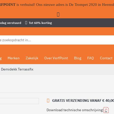
RFPOINT
is verhuisd! Ons nieuwe adres is De Trompet 2920 in Heems
kdag verstuurd
Tot 60% korting
g
Merken
Zakelijk
Over VerfPoint
Blog
FAQ
Contact
 Demidekk Terrassfix
GRATIS VERZENDING VANAF € 40,0
Download technische omschrijving: