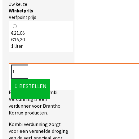
Uw keuze
Winkelprijs
Verfpoint prijs
€21,06
€16,20
1 liter
OMSCHRIJVING
BESTELLEN
Brantho Korrux Kombi
Verdunning is een
verdunner voor Brantho
Korrux producten.
Kombi verdunning zorgt
voor een versnelde droging
van de verf speciaal voor