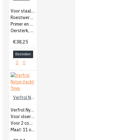
Voor staal en kunststof
Roestwerende coating
Primer en aflak
Oersterk, en goede hechting
€38,25
Bestellen
Verfrol Nylon Vacht 7mm
Verfrol Nylon vacht
Voor vloercoating
Voor 2 componenten
Maat: 11 of 25cm