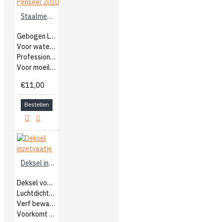
Staalmeester Gebogen Lyonse Penseel 2010
Gebogen Lyonse penseel
Voor watergedragen en terpentine
Professionele kwast
Voor moeilijk bereikbare plekken
€11,00
Bestellen
Deksel inzetvaatje
Deksel voor inzetvaatje
Luchtdicht afsluiten
Verf bewaren
Voorkomt doordroging