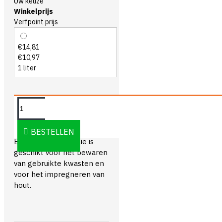
Uw keuze
Winkelprijs
Verfpoint prijs
€14,81
€10,97
1 liter
OMSCHRIJVING
BESTELLEN
Bleko Rauwe Lijnolie is
geschikt voor het bewaren
van gebruikte kwasten en
voor het impregneren van
hout.