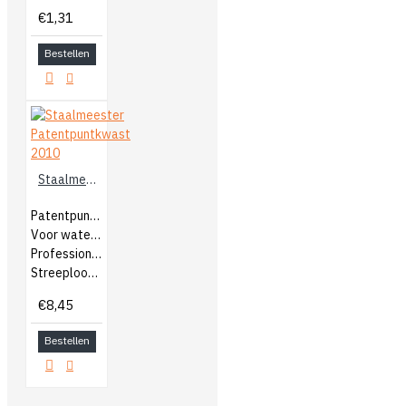
€1,31
Bestellen
Staalmeester Patentpuntkwast 2010
Patentpuntkwast
Voor watergedragen en terpentine
Professionele kwast
Streeploos eindresultaat
€8,45
Bestellen