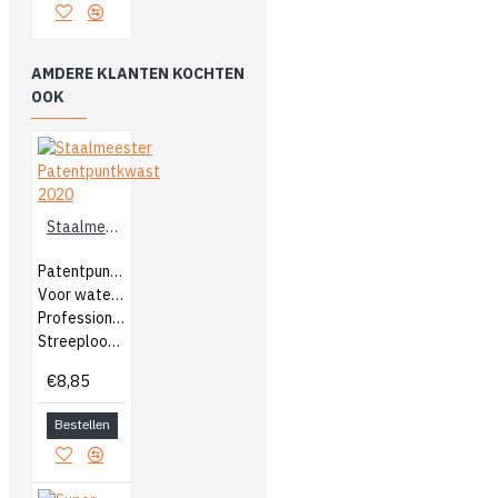
AMDERE KLANTEN KOCHTEN
OOK
Staalmeester Patentpuntkwast 2020
Patentpuntkwast
Voor watergedragen en terpentine
Professionele kwast
Streeploos eindresultaat
€8,85
Bestellen