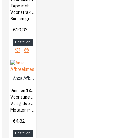
Tape met afdekfolie
Voor strakke lijnen
Snel en gemakkelijk
€10,37
Bestellen
Anza Afbreekmes
9mm en 18mm
Voor superstrak snijden
Veilig door de mes-blokkering
Metalen mesgeleiding
€4,82
Bestellen