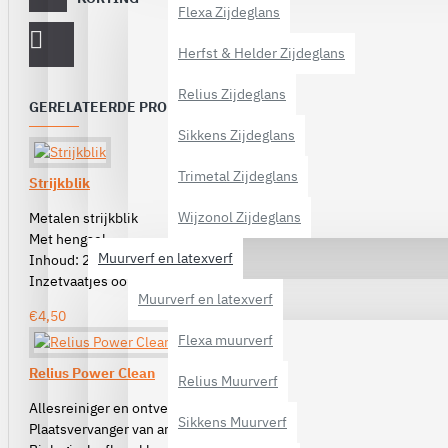
Flexa Zijdeglans
Herfst & Helder Zijdeglans
Relius Zijdeglans
GERELATEERDE PRODUCTEN
Sikkens Zijdeglans
Trimetal Zijdeglans
Strijkblik
Wijzonol Zijdeglans
Metalen strijkblik
Met hengsel
Muurverf en latexverf
Inhoud: 2,5 liter
Inzetvaatjes ook verkrijgbaar
Muurverf en latexverf
€4,50
Flexa muurverf
Relius Power Clean
Relius Muurverf
Allesreiniger en ontvetter
Sikkens Muurverf
Plaatsvervanger van ammonia