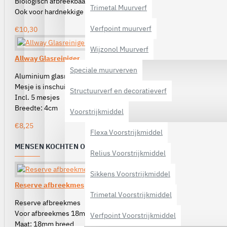
Biologisch afbreekbaar
Trimetal Muurverf
Ook voor hardnekkige vlekken
Verfpoint muurverf
€10,30
Wijzonol Muurverf
Allway Glasreiniger
Speciale muurverven
Aluminium glasreiniger
Mesje is inschuifbaar
Structuurverf en decoratieverf
Incl. 5 mesjes
Breedte: 4cm
Voorstrijkmiddel
€8,25
Flexa Voorstrijkmiddel
MENSEN KOCHTEN OOK
Relius Voorstrijkmiddel
Sikkens Voorstrijkmiddel
Reserve afbreekmes
Trimetal Voorstrijkmiddel
Reserve afbreekmes
Voor afbreekmes 18mm
Verfpoint Voorstrijkmiddel
Maat: 18mm breed