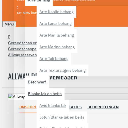
Arte Behang
Arte Kaolin behang
Tot 60% korting
Arte Lanai behang
Menu
Arte Manila behang
Gereedschap en materialen
Arte Merino behang
Gereedschappen
Allway reservemessen
Arte Tali behang
Arte Textura Ignis behang
ALLWAY RESERVEMESSEN
Betonverf
Blanke lak en beits
Avis Blanke lak
OMSCHRIJVING
SPECIFICATIES
BEOORDELINGEN
Jotun Blanke lak en beits