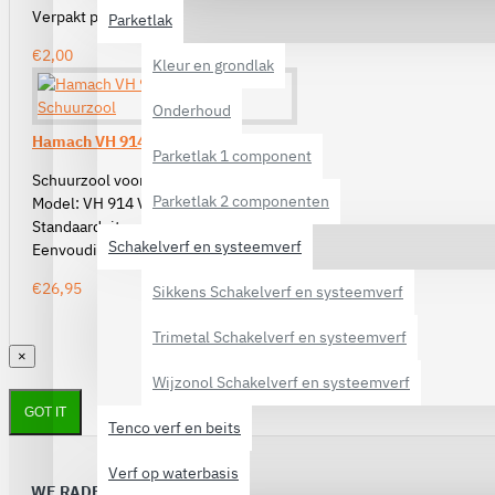
Verpakt per 10 stuks
Parketlak
€2,00
Kleur en grondlak
Onderhoud
Hamach VH 914 V Delta Schuurzool
Parketlak 1 component
Schuurzool voor delta machine
Parketlak 2 componenten
Model: VH 914 V
Standaarduitvoering
Schakelverf en systeemverf
Eenvoudig te monteren
€26,95
Sikkens Schakelverf en systeemverf
Trimetal Schakelverf en systeemverf
×
Wijzonol Schakelverf en systeemverf
GOT IT
Tenco verf en beits
Verf op waterbasis
WE RADEN OOK AAN