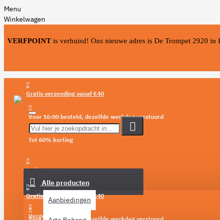
Menu
Winkelwagen
VERFPOINT
is verhuisd! Ons nieuwe adres is De Trompet 2920 in
Gratis verzending vanaf €40
Voor 16:00 besteld, dezelfde werkdag verstuurd
Tot 60% korting
Menu
Login
Alle producten
Verlanglijst
Gratis verzending vanaf €40
Aanbiedingen
Vergelijken
Voor 16:00 besteld, dezelfde werkdag verstuurd