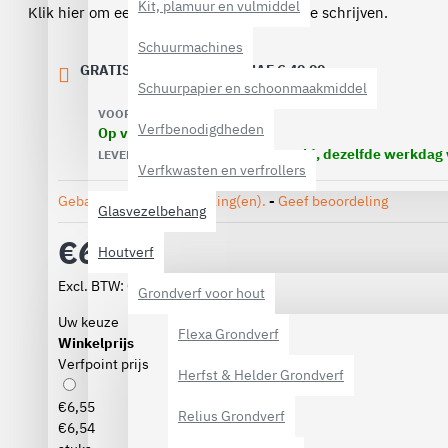
Kit, plamuur en vulmiddel
Klik hier om een review over dit product te schrijven.
Schuurmachines
GRATIS VERZENDING VANAF € 40,00
Schuurpapier en schoonmaakmiddel
VOORRAAD:
Verfbenodigdheden
Op voorraad
Voor 16.00 uur besteld, dezelfde werkdag
LEVERTIJD:
Verfkwasten en verfrollers
Gebaseerd op 0 beoordeling(en).
-
Geef beoordeling
Glasvezelbehang
€6,54
Houtverf
Excl. BTW: €5,41
Grondverf voor hout
Uw keuze
Flexa Grondverf
Winkelprijs
Verfpoint prijs
Herfst & Helder Grondverf
€6,55
Relius Grondverf
€6,54