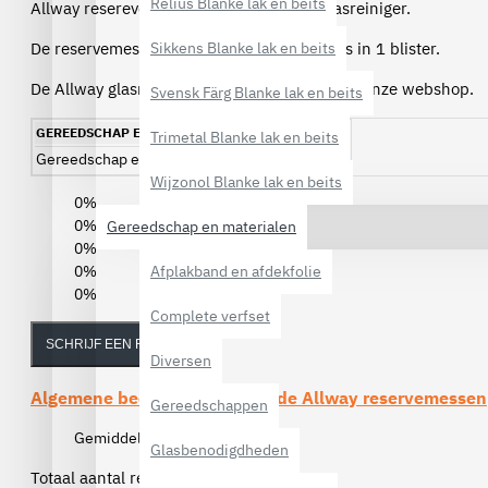
Relius Blanke lak en beits
Allway reserevemessen voor de Allway glasreiniger.
De reservemessen zijn verpakt per 10 stuks in 1 blister.
Sikkens Blanke lak en beits
De Allway glasreiniger is ook verkrijgbaar op onze webshop.
Svensk Färg Blanke lak en beits
GEREEDSCHAP EN MATERIALEN
Trimetal Blanke lak en beits
Gereedschap en materialen
Gereedschappen
Wijzonol Blanke lak en beits
0%
0%
Gereedschap en materialen
0%
0%
Afplakband en afdekfolie
0%
Complete verfset
SCHRIJF EEN REVIEW
Diversen
Algemene beoordelingen van de
Allway reservemessen
Gereedschappen
Gemiddelde beoordeling:
(0)
Glasbenodigdheden
Totaal aantal reviews (0)