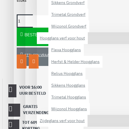
stuks
Sikkens Grondverf
Trimetal Grondverf
Wijzonol Grondverf
BESTELLEN
Hoogglans verf voor hout
Flexa Hoogglans
STEL EEN VRAAG
Herfst & Helder Hoogglans
Relius Hoogglans
Sikkens Hoogglans
VOOR 16:00
Dezelfde
werkdag
UUR BESTELD
Trimetal Hoogglans
verstuurd
GRATIS
Vanaf €
Wijzonol Hoogglans
40,-
VERZENDING
Zijdeglans verf voor hout
TOT 60%
Op topmerken
verf!
KORTING